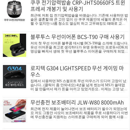
쿠쿠 전기압력밥솥 CRP-JHTS0660FS 트윈
인치 38WN95C를 구매하고 며칠 사용한 사용기 남깁니다. 38WN
95C 사용기와 장점 단점 12년 전 27인치를 사용하다가 38인치 울
프레셔 개봉기 및 사용기
트라 와이드 모니터를 사용하게 되니 일단 다 좋습니다. 회사에
서 사용하는 저가 21인치 모니터나 여러 매장에서 모니터를 보고
최근에 저희 집 전기압력밥솥을 바꿨습니다. 기존에 사용하던 밥
사용소감과 장단점을 작성해 봅니다. 이 점 참고해서 봐주세요 ○
솥은 결혼할 때 큰 고민 없이 산 쿠쿠 제품인데 세월의 흔적은 어
38WN95C 외관 38WN95C는 21:9 화면비율의 울트..
쩔 수 없지만 나름 청소도 열심히 하고 고무패킹도 때때로 교체
했지만 이제는 보온 성능이 떨어져서 교체를 위해 큰 맘먹고 새
로 샀습니다. 사실 쿠첸 전기압력밥솥도 관심이 있었는데. 와이
블루투스 무선이어폰 BCS-T90 구매 사용기
프는 쿠쿠 밖에 모르는 '바보'라서 어쩔 수 없이 쿠쿠 제품으로 골
랐습니다... 구매한 제품은 쿠쿠 6인 IH전기압력밥솥으로 모델명
저의 첫 무선 이어폰 블루콤 데시벨 BCS-T90을 소개해 드립니다.
은 CRP-JHTS0660FS 입니다 쿠쿠 전기압력밥솥 개봉 이마트에
유선 이어폰을 최고로 생각하다가 유명 유튜버인 프로듀서DK의
서 배송시키지 않고 급한 마음에 들고 온 쿠쿠 전기밥솥... 일단
영상을 빠져서 생애 첫 무선 블루투스 이어폰을 구매하게 되었는
최신 모델인 것 같아, 골랐는데 고를 때 가장 고민이 10인용으로
데요 뭘 살때 원래 꼼꼼하게 따지기도 하지만 다른 무선 이어폰
사느냐 6인용으로 사느냐 정도였습니다. 사실 명절 때나 10인용
은 안 살 생각으로 더욱 따져서 구매하였으니 이 글이 블루콤 데
이 필요하지..
시벨 BCS-T90 무선 이어폰을 구매하는데 참고가 되시길 바라겠
로지텍 G304 LIGHTSPEED 무선 게이밍 마
습니다. BCS-T90 제품 박스입니다. 눈길을 끄는 것은 KOREA 마
크인데, 제조사인 블루콤은 국내 기업으로써 넥밴드 이어폰인 L
우스
G톤플러스 제품을 제조하던 곳입니다. 당시 블루콤의 넥밴드가
음질과 배터리 성능이 우수하고 목에 거는 편의성으로 좋은 평가
집에서 사용하던 MS 스컬프트 무선 마우스가 드디어 고장이 났
를 받아 많은 분들이 넥밴드를 목에 걸고 다니는 것이 유행이었
습니다.. (클릭이 좀 안되네요) 4년을 넘게 썼는데 MS가 쓸데없
는데 그래서 이번 ..
이 잘 만들어서 제가 돈을 아끼고 있었거든요.. 이제는 고장 났으
니 교체를 위해 구매한 로지텍 G304 무선 게이밍 마우스를 소개
하겠습니다. 제가 손이 작아서 크기를 면밀히 따져 고른 G304..
무선충전 보조배터리 JLW-W80 8000mAh
제품 박스는 하늘색 심플하고 LIGHTSPEED 기술을 적용했을 나
타내는 마크가 오른쪽에 표시되어 있습니다. 참고로 G304는 아
최근에 전자 제품이 늘어나면서 보조 배터리가 필수가 되었는데
시아 지역용이고 G305는 미국 지역용인데 성능의 차이는 없다고
요 저도 그동안 샤오미 보조배터리 제품을 주로 사용하다가 이번
합니다. 박스 뒷면에 G304의 핵심 성능이 간단하게 안내가 되어
에 무선충전을 지원하는 스마트폰을 구매하게 되어 함께 사용할
있습니다. LIGHTSPEED 무선 기술, 12000DPI HERO 센서 , 250
무선 충전 보조배터리를 구매하게 되었습니다. 저의 구매기와 사
시간 배터리 성능, 100g 이하의 가벼운 무게..
용기로 무선 충전 보조배터리를 선택에 도움이 되시길 바라겠습
니다. 이번 무선 충전 보조배터리를 구매 포인트는 아래와 같습