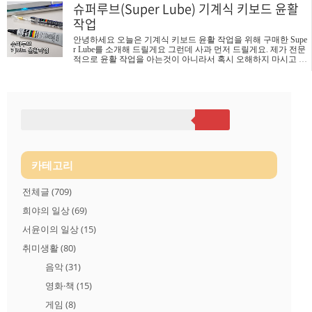
슈퍼루브(Super Lube) 기계식 키보드 윤활
니다. 1. 무선 충전을 지원할 것 2. 휴대성을 높이기 위해 배터리
용량은 10000mAh 미만일 것 3. 색상은 블랙 이 기준으로 국내 쇼
작업
핑몰을 뒤졌지만 제가 원하는 제품은 없었습니다. 많이 사용하는
샤오미 무선충전 보조배터리가 좋아 보였지만 크기도 컸고 무게
안녕하세요 오늘은 기계식 키보드 윤활 작업을 위해 구매한 Supe
도 상당해 구매를 망설이던 차에 중국 쪽 쇼핑몰에서 JLW-W80
r Lube를 소개해 드릴게요 그런데 사과 먼저 드릴게요. 제가 전문
라는 제품을 찾아 구매..
적으로 윤활 작업을 아는것이 아니라서 혹시 오해하지 마시고 제
가 초보로써 윤활 작업을 했던 방법을 안내하는 것으로 이번 글
은 참고 정도? 하시길 바랍니다. 그럼 시작하겠습니다. * * * 기계
식 키보드의 타건음을 개선하기 위해서는 흡음재 작업과 윤활 작
업이 있습니다.. 여기서 윤활 작업은 다시 풀 윤활과 간이 윤활로
나뉘는데 풀 윤활 작업은 키 스위치 안에 슬라이드와 스프링 등
부품 하나하나 완전히 분리해 윤활 붓질을 해야 하기 때문에 시
간과 노력이 상당히 소비됩니다. 그래서 저처럼 경험이 없는 분
들과 시간이 없는 분들 그리고 간단하게 타건음 개선 효과를 보
고 싶은 분들은 ..
카테고리
전체글
(709)
희야의 일상
(69)
서윤이의 일상
(15)
취미생활
(80)
음악
(31)
영화·책
(15)
게임
(8)