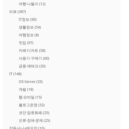
여행·나들이
(12)
리뷰
(387)
IT정보
(90)
생활정보
(54)
여행정보
(8)
맛집
(97)
카페·디저트
(58)
사용기·구매기
(60)
금융·재테크
(20)
IT
(148)
OS·Server
(33)
개발
(18)
웹·모바일
(15)
블로그운영
(32)
코인·암호화폐
(25)
오류·장애·문제
(25)
잡동사니+메모장
(10)