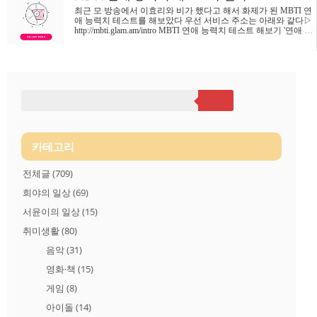
버코트처럼 속마음이 따뜻하고 친절하다. 그러나 상대방을 잘 알
최근 모 방송에서 이효리와 비가 했다고 해서 화제가 된 MBTI 연
게 될 때까지 이 따뜻함을 잘 드러내지 않는다.동정적이며 자기
애 능력치 테스트를 해보았다 우선 서비스 주소는 아래와 같다▷
능력에 대해서 모든 성격 유형 중에서 가장 겸손하고 적응력과
http://mbti.glam.am/intro MBTI 연애 능력치 테스트 해보기 '연애 능
관용성이 많다. 자신의 의견이나 가치를 타인에게 강요하지 않으
력치 알아보기' 버튼을 누르면 MBTI 테스트를 위한 질문 12에 나
며 반대 의견이나 ..
온다. 간이 테스트라 그런지 질문수는 적다쭉쭉 바로바로 답을
해서 1분 내에 아래와 같이 결과가 나왔다. 나의 연예 유형 결과
는 ISPT 개*마이웨이 연애주의자 라고 한다. 좀 더 자세히 알아보
면 연애도 인생도 일관성 있게 마이웨이! 서로의 생활을 존중하
고 구속하지 않는 자유로운 연애를 좋아해요. 연애할 때에도 반
드시 혼자만의 시간이 필요하고 그렇지 못하면 스트레스를 받아
요. 상대의 감정이나 생각을 잘 읽는 편이지만 마이..
카테고리
전체글
(709)
희야의 일상
(69)
서윤이의 일상
(15)
취미생활
(80)
음악
(31)
영화·책
(15)
게임
(8)
아이돌
(14)