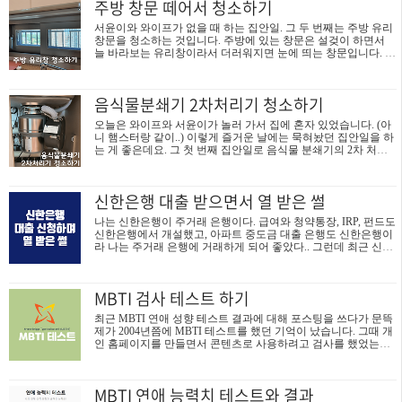
주방 창문 떼어서 청소하기
일) 비상 계엄을 선포했습니다. 윤 대통령은 오늘 밤 용산 대통령
실에서 긴급 담화를 열고 "우리 국민의 자유와 행복을 약탈하고
서윤이와 와이프가 없을 때 하는 집안일. 그 두 번째는 주방 유리
있는 파렴치한 종북 반국가세력을 일거에 척결하고 자유 헌정질
창문을 청소하는 것입니다. 주방에 있는 창문은 설겆이 하면서
서를 지키기 위해 비상 계엄을 선포한다"며 이 같이 말했습니
늘 바라보는 유리창이라서 더러워지면 눈에 띄는 창문입니다. 그
다. 윤 대통령은 먼저 "국민 여러분 저는 대통령으로서 피를 토하
래서 자주 닦고 싶어지는 창문이지만 주방 창문은 생각보다 청소
는 심정으로 국민 여러분께 호소드린다"며 " 지금까지 국회는 우
가 어려운 창문입니다. 창문이 작기 때문에 유리창 로봇청소기나
리 ..
자석식 유리창 닦기가 움직일 수 없고 앞에는 싱크대가 있어서
음식물분쇄기 2차처리기 청소하기
바깥쪽 유리는 손도 안 닿아서 그냥 집 안 쪽 유리만 닦고 말았습
니다. 그렇게 찜찜하게 남겨놓은 청소 포인트를 오늘 제가 나서
오늘은 와이프와 서윤이가 놀러 가서 집에 혼자 있었습니다. (아
청소했습니다. 주방 유리창 떼어내서 청소하기 제가 선택한 주방
니 햄스터랑 같이..) 이렇게 즐거운 날에는 묵혀놨던 집안일을 하
창문 청소 방법은 창문을 뜯어내서 청소하는 방법입니다. 우선
는 게 좋은데요. 그 첫 번째 집안일로 음식물 분쇄기의 2차 처리
앞쪽 유리창부터 떼어내기 시작했는데, 주방 창문은 작은 크기이
기를 청소했습니다. 저희 집은 음식물분쇄기로 인싱크레이터의 I
지만 .. 평소 운동을 안 하는..
SE-200 모델을 사용 중입니다. 인싱크레이터 음식물 분쇄기 구매
와 사용기, 장단점 보기 ➤ 음식물 처리기는 처음 사용하지만 정
신한은행 대출 받으면서 열 받은 썰
말 너무 편하고 좋은 물건 같습니다. 저희 집은 잘 사용하고 있고
지금도 사길 잘했다 생각하고 있는데, 이 제품에는 2차 처리기라
나는 신한은행이 주거래 은행이다. 급여와 청약통장, IRP, 펀드도
고 환경부에서 인증한 기구가 부착되어 있습니다. 현행법상 2차
신한은행에서 개설했고, 아파트 중도금 대출 은행도 신한은행이
처리기로 음식물 찌꺼기를 걸러준다고 하는데요. 인싱크레이터
라 나는 주거래 은행에 거래하게 되어 좋았다.. 그런데 최근 신한
를 설치할 때 설치기사님이 길면 6개월 정도에 한번 2차 처리기
은행에서 실망스러운 일과 기만행위로 열이 받아서 주거래 은행
를 청소하라고 했거든..
을 바꾸려고 한다. 무슨 일 있었는지 그거 썰 푼다. 1. 신한은행에
서 아파트 잔금대출 받으면서 실망한 썰 아파트 중도금 대출 은
MBTI 검사 테스트 하기
행은 건설사가 지정하는것이라서 내 의지와 상관없이 거래하는
거지만, 잔금대출은 내가 좋아하는 은행과 할 수 있었다. 그래서
최근 MBTI 연애 성향 테스트 결과에 대해 포스팅을 쓰다가 문뜩
나는 당연히 신한은행에 잔금대출을 문의하려 했는데. 입주민 카
제가 2004년쯤에 MBTI 테스트를 했던 기억이 났습니다. 그때 개
페에서 신한은행에 부정적인 말이 오갔다. 신한은행의 잔금대출
인 홈페이지를 만들면서 콘텐츠로 사용하려고 검사를 했었는데
한도가 적게 책정되었고 직원들 응대가 불친절하다는 것이다. 잔
질문수가 너무 많아 짜증 났던 기억과... 테스트 결과가 너무 잘
금대출도 집단대출의 성격이 ..
맞아서 깜짝 놀랐던 기억이 나네요. 그래서 옛날 자료 찾아서 아
래 남깁니다. MBTI 결과는 ISFP 다정하고 온화하며 친절하고 연
MBTI 연애 능력치 테스트와 결과
기력이 뛰어나며 겸손하다말없이 다정하고 양털 안감을 높은 오