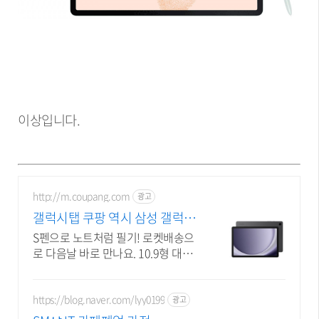
이상입니다.
http://m.coupang.com
광고
갤럭시탭 쿠팡 역시 삼성 갤럭시
탭
S펜으로 노트처럼 필기! 로켓배송으
로 다음날 바로 만나요. 10.9형 대화
면 글씨 큼직! 90Hz 주사율로 부드러
운 영상!
https://blog.naver.com/lyy0199
광고