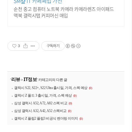
SM샾 IT 카페폐업 가전
순천 중고 컴퓨터 노트북 카메라 카메라렌즈 아이패드
맥북 갤럭시탭 커피머신 매입
3
구독하기
리뷰
IT정보
'
>
' 카테고리의 다른 글
갤럭시 S22, S22+, S22 Ultra 출시일, 가격, 스펙 예상
(0)
갤럭시 Z 폴드 3 출시일, 가격, 스펙 예상
(0)
삼성 갤럭시 A52, A72, A82 스펙 비교
(0)
삼성 갤럭시 A32, A42, A52 스펙비교
(0)
갤럭시 Z 플립2 플립3 비공식 렌더링 이미지
(0)