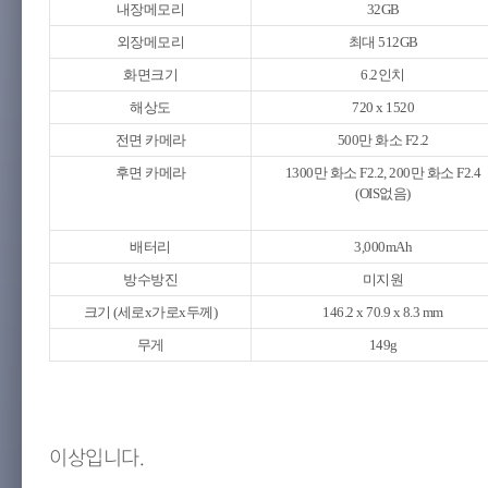
내장메모리
32GB
외장메모리
최대 512GB
화면크기
6.2인치
해상도
720 x 1520
전면 카메라
500만 화소 F2.2
후면 카메라
1300만 화소 F2.2, 200만 화소 F2.4
(OIS없음)
배터리
3,000mAh
방수방진
미지원
크기 (세로x가로x두께)
146.2 x 70.9 x 8.3 mm
무게
149g
이상입니다.