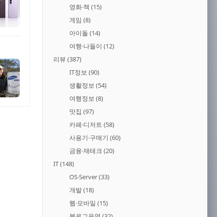
영화·책
(15)
게임
(8)
아이돌
(14)
여행·나들이
(12)
리뷰
(387)
IT정보
(90)
생활정보
(54)
여행정보
(8)
맛집
(97)
카페·디저트
(58)
사용기·구매기
(60)
금융·재테크
(20)
IT
(148)
OS·Server
(33)
개발
(18)
웹·모바일
(15)
블로그운영
(32)