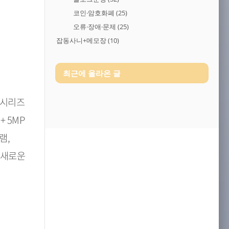
코인·암호화폐
(25)
오류·장애·문제
(25)
잡동사니+메모장
(10)
최근에 올라온 글
 시리즈
+ 5MP
램,
 새로운