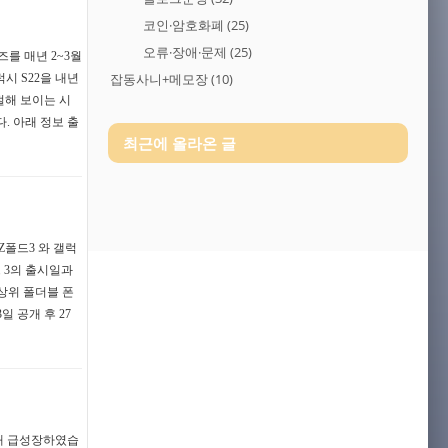
코인·암호화폐
(25)
오류·장애·문제
(25)
를 매년 2~3월
잡동사니+메모장
(10)
시 S22을 내년
절해 보이는 시
. 아래 정보 출
최근에 올라온 글
Z폴드3 와 갤럭
 3의 출시일과
상위 폴더블 폰
일 공개 후 27
해 급성장하였습