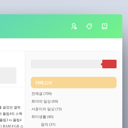
카테고리
전체글
(709)
희야의 일상
(69)
기를 끌었던 갤럭
서윤이의 일상
(15)
와 플립4의 스펙
취미생활
(80)
립3 vs 플립4
음악
(31)
 RAM 8 GB 스