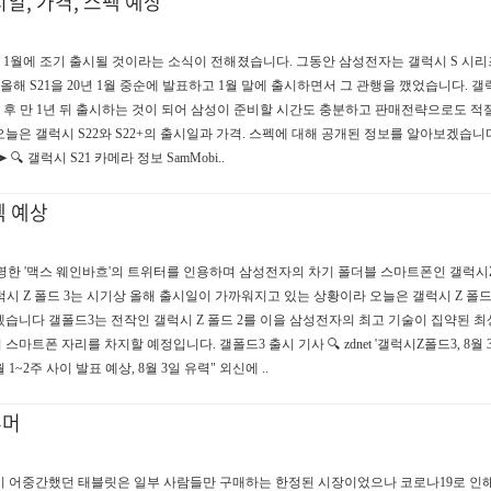
 출시일, 가격, 스펙 예상
년 1월에 조기 출시될 것이라는 소식이 전해졌습니다. 그동안 삼성전자는 갤럭시 S 시리즈
해 S21을 20년 1월 중순에 발표하고 1월 말에 출시하면서 그 관행을 깼었습니다. 갤럭
한 후 만 1년 뒤 출시하는 것이 되어 삼성이 준비할 시간도 충분하고 판매전략으로도 적
은 갤럭시 S22와 S22+의 출시일과 가격. 스펙에 대해 공개된 정보를 알아보겠습니다
 🔍 갤럭시 S21 카메라 정보 SamMobi..
펙 예상
유명한 '맥스 웨인바흐'의 트위터를 인용하며 삼성전자의 차기 폴더블 스마트폰인 갤럭시
시 Z 폴드 3는 시기상 올해 출시일이 가까워지고 있는 상황이라 오늘은 갤럭시 Z 폴드
습니다 갤폴드3는 전작인 갤럭시 Z 폴드 2를 이을 삼성전자의 최고 기술이 집약된 최
폰 자리를 차지할 예정입니다. 갤폴드3 출시 기사 🔍 zdnet '갤럭시Z폴드3, 8월 3
 1~2주 사이 발표 예상, 8월 3일 유력" 외신에 ..
루머
이 어중간했던 태블릿은 일부 사람들만 구매하는 한정된 시장이었으나 코로나19로 인