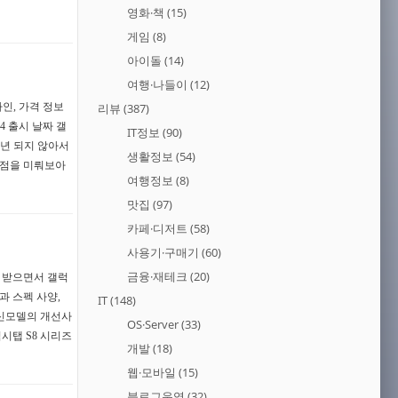
영화·책
(15)
게임
(8)
아이돌
(14)
여행·나들이
(12)
자인, 가격 정보
리뷰
(387)
4 출시 날짜 갤
IT정보
(90)
몇 년 되지 않아서
생활정보
(54)
 점을 미뤄보아
여행정보
(8)
맛집
(97)
카페·디저트
(58)
사용기·구매기
(60)
금융·재테크
(20)
을 받으면서 갤럭
과 스펙 사양,
IT
(148)
 신모델의 개선사
OS·Server
(33)
시탭 S8 시리즈
개발
(18)
웹·모바일
(15)
블로그운영
(32)