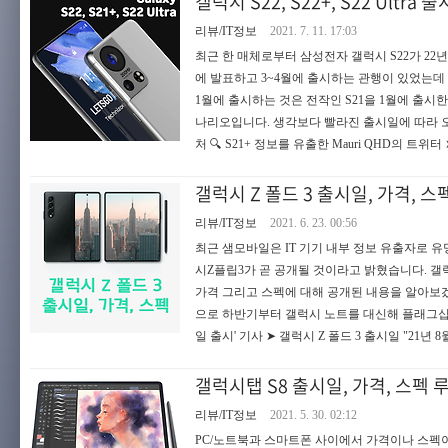
갤럭시 S22, S22+, S22 Ultra
리뷰/IT정보
2021. 7. 11. 17:03
최근 한 매체로부터 삼성전자 갤럭시 S22가 22
에 발표하고 3~4월에 출시하는 관행이 있었는데 올
1월에 출시하는 것은 전작인 S21을 1월에 출시
나리오입니다. 생각보다 빨라진 출시일에 따라 오늘
처 🔍 S21+ 정보를 유출한 Mauri QHD의 트위터 ➤
갤럭시 Z 폴드 3 출시일, 가격, 스
리뷰/IT정보
2021. 6. 23. 00:56
최근 샘모바일은 IT 기기 내부 정보 유출자로 
시Z플립3가 곧 공개될 것이라고 밝혔습니다. 갤럭
가격 그리고 스펙에 대해 공개된 내용을 알아보겠
으로 하반기부터 갤럭시 노트를 대신해 플래그십 스마트
일 출시' 기사 ➤ 갤럭시 Z 폴드 3 출시일 "21년 8월
갤럭시탭 S8 출시일, 가격, 스펙 
리뷰/IT정보
2021. 5. 30. 02:12
PC/노트북과 스마트폰 사이에서 가격이나 스펙