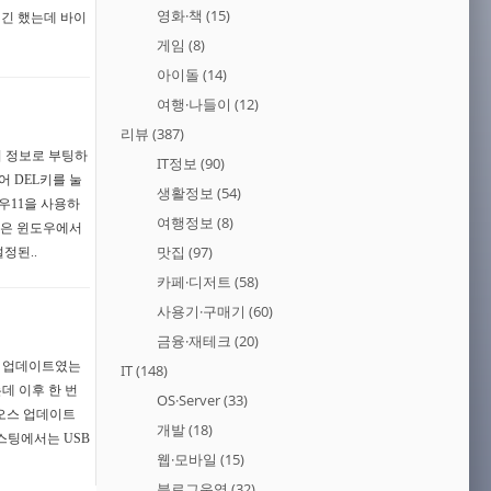
영화·책
(15)
지긴 했는데 바이
게임
(8)
아이돌
(14)
여행·나들이
(12)
리뷰
(387)
거 정보로 부팅하
IT정보
(90)
 DEL키를 눌
생활정보
(54)
우11을 사용하
여행정보
(8)
늘은 윈도우에서
맛집
(97)
정된..
카페·디저트
(58)
사용기·구매기
(60)
금융·재테크
(20)
S 업데이트였는
IT
(148)
는데 이후 한 번
OS·Server
(33)
이오스 업데이트
개발
(18)
스팅에서는 USB
웹·모바일
(15)
블로그운영
(32)