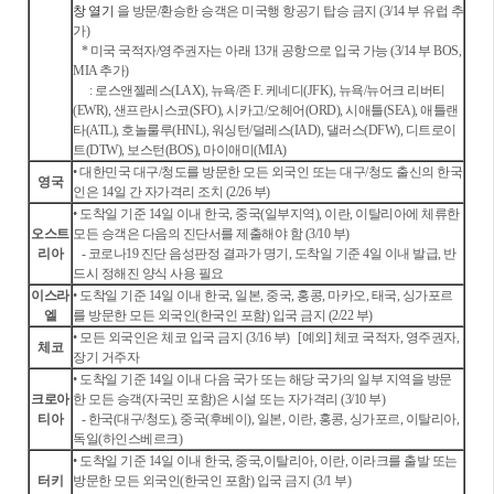
창 열기
을 방문/환승한 승객은 미국행 항공기 탑승 금지 (3/14 부 유럽 추
가)
* 미국 국적자/영주권자는 아래 13개 공항으로 입국 가능 (3/14 부 BOS,
MIA 추가)
: 로스앤젤레스(LAX), 뉴욕/존 F. 케네디(JFK), 뉴욕/뉴어크 리버티
(EWR), 샌프란시스코(SFO), 시카고/오헤어(ORD), 시애틀(SEA), 애틀랜
타(ATL), 호놀룰루(HNL), 워싱턴/덜레스(IAD), 댈러스(DFW), 디트로이
트(DTW), 보스턴(BOS), 마이애미(MIA)
• 대한민국 대구/청도를 방문한 모든 외국인 또는 대구/청도 출신의 한국
영국
인은 14일 간 자가격리 조치 (2/26 부)
• 도착일 기준 14일 이내 한국, 중국(일부지역), 이란, 이탈리아에 체류한
오스트
모든 승객은 다음의 진단서를 제출해야 함 (3/10 부)
리아
- 코로나19 진단 음성판정 결과가 명기, 도착일 기준 4일 이내 발급, 반
드시 정해진 양식 사용 필요
이스라
• 도착일 기준 14일 이내 한국, 일본, 중국, 홍콩, 마카오, 태국, 싱가포르
엘
를 방문한 모든 외국인(한국인 포함) 입국 금지 (2/22 부)
• 모든 외국인은 체코 입국 금지 (3/16 부)
[예외] 체코 국적자, 영주권자,
체코
장기 거주자
• 도착일 기준 14일 이내 다음 국가 또는 해당 국가의 일부 지역을 방문
크로아
한 모든 승객(자국민 포함)은 시설 또는 자가격리 (3/10 부)
티아
- 한국(대구/청도), 중국(후베이), 일본, 이란, 홍콩, 싱가포르, 이탈리아,
독일(하인스베르크)
• 도착일 기준 14일 이내 한국, 중국,이탈리아, 이란, 이라크를 출발 또는
터키
방문한 모든 외국인(한국인 포함) 입국 금지 (3/1 부)