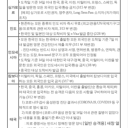
• 도착일 기준 14일 이내 한국, 중국, 이란, 이탈리아, 프랑스, 스페인, 독
싱가포
일을 방문한 모든 외국인 입국/환승 금지 (3/15 부 변경)
르
[예외] 싱가포르 시민권자, 영주권자, Long-Term Pass 소지자 (자가격리
조치)
• 현존하는 모든 종류의 인도 비자 즉시 무효 (외교/관용/UN/국제기구/고
인도
용/프로젝트 관련 비자 제외, 3/13 부 변경)
• 한국인 및 일본인 대상 도착비자 및 e-Visa 발급 중단 (2/28 부)
• 모든 한국인 또는 한국에서 출발한 모든 외국인은 도착일 기준 7일 이
내 발급된 영문 건강진단서 제출 의무 (3/11 부 재변경)
- 진단서에는 반드시 의사 성명과 서명, 면허번호, 병원주소, 연락처, 관
인도네
인 또는 도장, fit to travel 문구가 모두 포함되어야 인정됨
시아
• 도착일 기준 14일 이내 대한민국 대구/경북, 중국, 이탈리아, 이란을 방
문한 모든 외국인은 인도네시아 입국/환승 금지 (3/8 부)
• 중국인 대상 도착비자 발급 중단
캄보디
• 이탈리아, 독일, 스페인, 프랑스, 미국에서 출발하여 캄보디아로 입국
아
하는 모든 외국인은 입국 금지 (3/17 부)
• 한국, 중국, 홍콩, 마카오, 이탈리아, 이란을 출발(단순 환승객 제외)하
여 태국으로 입국하는 전 승객은 다음의 모든 사항을 구비하여야 입국
가능 (3/12 부 변경)
1) 코로나19 검사 음성판정 진단 결과서 (CORONA19, COVID19 등 구
체적으로 명시 필요)
2) 의료 증명서 (코로나19 음성 판정 및 14일 이내 관련 질병이 없었다
는 내용을 포함, 출발기준 48시간 이내 발급)
태국
[일반 승객용]
새창 열
:
의료 증명서는 반드시 정해진 영문 양식