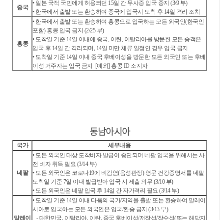
• 일본 국적 국민에게 허용되던 15일 간 무사증 입국 중지 (3/9 부)
중국
• 한국에서 출발 또는 환승하여 중국에 입국시 도착 후 14일 격리 조치
• 한국에서 출발 또는 환승하여 홍콩으로 입국하는 모든 외국인(한국인
포함) 홍콩 입국 금지 (2/25 부)
• 도착일 기준 14일 이내에 중국, 이란, 이탈리아를 방문한 모든 승객은
홍콩
입국 후 14일 간 격리되며, 14일 미만 체류 일정인 경우 입국 금지
• 도착일 기준 14일 이내 중국 후베이성을 방문한 모든 외국인 또는 후베
이성 거주자는 입국 금지
[예외] 홍콩 ID 소지자
동남아시아
국가
세부내용
• 모든 외국인 대상 도착비자 발급이 중단되며 네팔 입국을 위해서는 사
전 비자 취득 필요 (3/14 부)
네팔
• 모든 외국인은 코로나19에 비감염(음성판정) 영문 건강증명서를 네팔
도착일 기준 7일 이내 발급받아 입국 시 제출 의무 (3/10 부)
• 모든 외국인은 네팔 입국 후 14일 간 자가격리 필요 (3/14 부)
• 도착일 기준 14일 이내 다음의 국가/지역을 출발 또는 환승하여 말레이
시아로 입국하는 모든 외국인은 입국/환승 금지 (3/13 부)
말레이
- 대한민국, 이탈리아, 이란, 중국 후베이성/저장성/장수성(또는 해당지