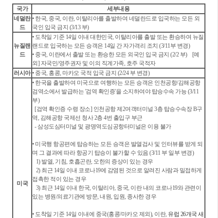
국가
세부내용
네덜란
• 한국, 중국, 이란, 이탈리아를 출발하여 네덜란드로 입국하는 모든 외
드
국인 입국 금지 (3/13 부)
• 도착일 기준 14일 이내 대한민국, 이탈리아를 출발 또는 환승하여 뉴질
뉴질랜
랜드로 입국하는 모든 승객은 14일 간 자가격리 조치 (3/11부 변경)
드
• 중국, 이란에서 출발 또는 환승한 모든 외국인 입국 금지 (2/2 부)
[예
외] 자국민/영주권자 및 이의 직계가족, 호주 국적자
러시아
• 중국, 홍콩, 마카오 국적 입국 금지 (2/24 부 변경)
• 한국을 출발하여 미국으로 여행하는 모든 승객은 인천공항/김해공항
검역소에서 발급하는 '검역 확인증'을 소지하여야 탑승수속 가능 (3/11
부)
[검역 확인증 수령 장소] 인천공항 제2여객터미널 3층 탑승수속장 B구
역, 김해공항 국제선 청사 2층 4번 출입구 부근
- 삼성도심터미널 및 광명역도심공항터미널은 이용 불가
• 미국행 항공편에 탑승하는 모든 승객은 발열검사 및 인터뷰를 받게 되
며 그 결과에 따라 항공기 탑승이 불가할 수 있음 (3/11 부 일부 변경)
1) 발열, 기침, 호흡곤란, 오한의 증상이 있는 경우
2) 최근 14일 이내 코로나19에 감염된 것으로 알려진 사람과 밀접하게
접촉한 적이 있는 경우
미국
3) 최근 14일 이내 한국, 이탈리아, 중국, 이란 내의 코로나19와 관련이
있는 병원/의료기관에 방문, 내원, 입원, 종사한 경우
• 도착일 기준 14일 이내에 중국(홍콩/마카오 제외), 이란,
유럽 26개국
새