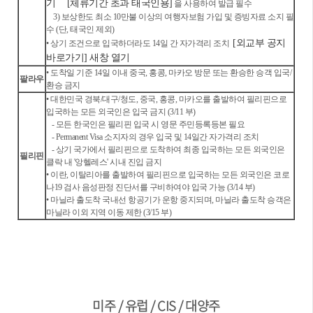
기
[체류기간 초과 태국인용]
을 사용하여 발급 필수
3) 보상한도 최소 10만불 이상의 여행자보험 가입 및 증빙자료 소지 필
수 (단, 태국인 제외)
[외교부 공지
• 상기 조건으로 입국하더라도 14일 간 자가격리 조치
바로가기]
새창 열기
• 도착일 기준 14일 이내 중국, 홍콩, 마카오 방문 또는 환승한 승객 입국/
팔라우
환승 금지
• 대한민국 경북/대구/청도, 중국, 홍콩, 마카오를 출발하여 필리핀으로
입국하는 모든 외국인은 입국 금지 (3/11 부)
- 모든 한국인은 필리핀 입국 시 영문 주민등록등본 필요
- Permanent Visa 소지자의 경우 입국 및 14일간 자가격리 조치
- 상기 국가에서 필리핀으로 도착하여 최종 입국하는 모든 외국인은
필리핀
클락 내 '앙헬레스' 시내 진입 금지
• 이란, 이탈리아를 출발하여 필리핀으로 입국하는 모든 외국인은 코로
나19 검사 음성판정 진단서를 구비하여야 입국 가능 (3/14 부)
• 마닐라 출도착 국내선 항공기가 운항 중지되며, 마닐라 출도착 승객은
마닐라 이외 지역 이동 제한 (3/15 부)
미주 / 유럽 / CIS / 대양주