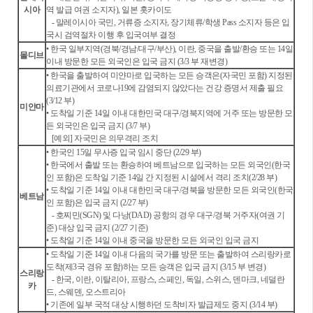
시아
역 발급 여권 소지자), 일본 홋카이도
- 말레이시아 국민, 거류증 소지자, 장기체류/학생 Pass 소지자 등은 입
국시 검역절차 이행 후 입국여부 결정
• 한국 일부지역(경북/경남/대구/부산), 이란, 중국을 출발/환승 또는 14일
몰디브
이내 방문한 모든 외국인은 입국 금지 (3/3 부 재변경)
• 한국을 출발하여 미얀마로 입국하는 모든 승객은(자국민 포함) 지정된
의료기관에서 코로나19에 감염되지 않았다는 건강 증명서 제출 필요
(3/12 부)
미얀마
• 도착일 기준 14일 이내 대한민국 대구/경북지역에 거주 또는 방문한 모
든 외국인은 입국 금지 (3/7 부)
[예외]
자국민은 의무격리 조치
• 한국인 15일 무사증 입국 임시 중단 (2/29 부)
• 한국에서 출발 또는 환승하여 베트남으로 입국하는 모든 외국인(한국
인 포함)은 도착일 기준 14일 간 지정된 시설에서 격리 조치(2/28 부)
• 도착일 기준 14일 이내 대한민국 대구/경북을 방문한 모든 외국인(한국
베트남
인 포함)은 입국 금지 (2/27 부)
- 호찌민(SGN) 및 다낭(DAD) 공항의 경우 대구/경북 거주자(여권 기
준) 대상 입국 금지 (2/27 기준)
• 도착일 기준 14일 이내 중국을 방문한 모든 외국인 입국 금지
• 도착일 기준 14일 이내 다음의 국가를 방문 또는 출발하여 스리랑카로
도착(제3국 경유 포함)하는 모든 승객은 입국 금지 (3/15 부 변경)
스리랑
- 한국, 이란, 이탈리아, 프랑스, 스페인, 독일, 스위스, 덴마크, 네덜란
카
드, 스웨덴, 오스트리아
• 기존에 일부 국적 대상 시행하던 도착비자 발급제도 중지 (3/14 부)