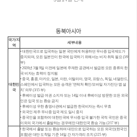
동북아시아
국가/지
세부내용
역
• 대한민국으로 입국하는 일본 국민에게 허용하던 무사증 입국제도가
중지되며, 모든 일본인이 한국에 입국하기 위해서는 비자 취득 필요 (3/9
부)
• 2020년 3월 9일 이전에 일본에 주재한 공관에서 발급된 모든 종류의 한
국 비자는 효력이 정지됨
• 중국, 홍콩, 마카오, 일본, 이란, 이탈리아, 영국, 프랑스, 독일, 네덜란드,
대한민
스페인에서 입국하는 모든 승객은 '연락처 확인/모바일 자가진단 앱 설
국
치' 의무 (3/15 부)
• 후베이성 발급 여권 소지자 또는 14일 이내 후베이성 방문한 모든 외국
인은 입국 또는 환승 금지
• 후베이성 우한 총영사관에서 발급한 한국비자는 즉시 무효
• 외국인 제주 무사증 입국 제도 일시 중지
• 중국인을 포함하여 대한민국에 무사증 입국 불가한 국적 국민은 중국
이외의 국가에서 출발하는 경우에만 대한민국 환승 가능 (2/17 부)
• 한국에서 출발 또는 환승하여 대만으로 입국하는 모든 외국인(한국인
포함)은 대만 도착일 기준 14일 간 자가격리 조치 (2/25 부)