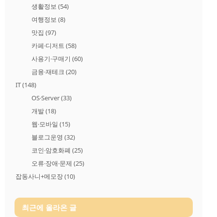
생활정보
(54)
여행정보
(8)
맛집
(97)
카페·디저트
(58)
사용기·구매기
(60)
금융·재테크
(20)
IT
(148)
OS·Server
(33)
개발
(18)
웹·모바일
(15)
블로그운영
(32)
코인·암호화폐
(25)
오류·장애·문제
(25)
잡동사니+메모장
(10)
최근에 올라온 글