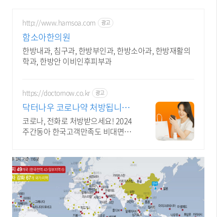
http://www.hamsoa.com
광고
함소아한의원
한방내과, 침구과, 한방부인과, 한방소아과, 한방재활의
학과, 한방안 이비인후피부과
https://doctornow.co.kr
광고
닥터나우 코로나약 처방됩니다 3
65일 24시간 진료가능
코로나, 전화로 처방받으세요! 2024
주간동아 한국고객만족도 비대면진
료앱 1위