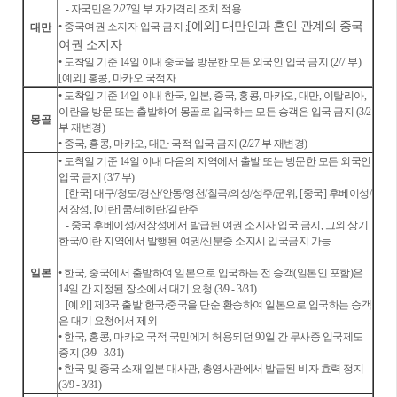
-
자국민은 2/27일 부 자가격리 조치 적용
[예외]
대만인과 혼인 관계의 중국
• 중국여권 소지자 입국 금지 ;
대만
여권 소지자
• 도착일 기준 14일 이내 중국을 방문한 모든 외국인 입국 금지 (2/7 부)
[예외] 홍콩, 마카오 국적자
• 도착일 기준 14일 이내 한국, 일본, 중국, 홍콩, 마카오, 대만, 이탈리아,
이란을 방문 또는 출발하여 몽골로 입국하는 모든 승객은 입국 금지 (3/2
몽골
부 재변경)
• 중국, 홍콩, 마카오, 대만 국적 입국 금지 (2/27 부 재변경)
• 도착일 기준 14일 이내 다음의 지역에서 출발 또는 방문한 모든 외국인
입국 금지 (3/7 부)
[한국] 대구/청도/경산/안동/영천/칠곡/의성/성주/군위, [중국] 후베이성/
저장성, [이란] 쿰/테헤란/길란주
- 중국 후베이성/저장성에서 발급된 여권 소지자 입국 금지, 그외 상기
한국/이란 지역에서 발행된 여권/신분증 소지시 입국금지 가능
일본
• 한국, 중국에서 출발하여 일본으로 입국하는 전 승객(일본인 포함)은
14일 간 지정된 장소에서 대기 요청 (3/9 - 3/31)
[예외] 제3국 출발 한국/중국을 단순 환승하여 일본으로 입국하는 승객
은 대기 요청에서 제외
• 한국, 홍콩, 마카오 국적 국민에게 허용되던 90일 간 무사증 입국제도
중지 (3/9 - 3/31)
• 한국 및 중국 소재 일본 대사관, 총영사관에서 발급된 비자 효력 정지
(3/9 - 3/31)