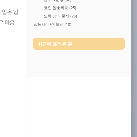
코인·암호화폐
(25)
작업은 업
오류·장애·문제
(25)
운 마음
잡동사니+메모장
(10)
최근에 올라온 글