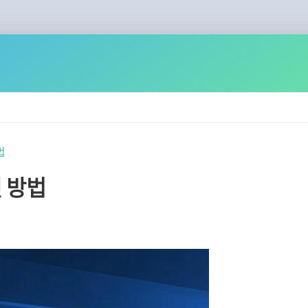
법
맷 방법