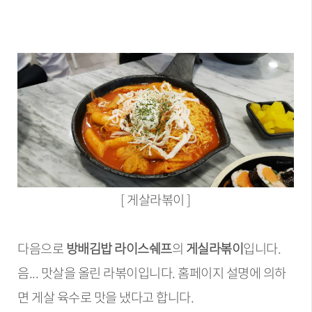
[
게살라볶이
]
다음으로
방배김밥 라이스쉐프
의
게실라볶이
입니다.
음... 맛살을 올린 라볶이입니다. 홈페이지 설명에 의하
면 게살 육수로 맛을 냈다고 합니다.