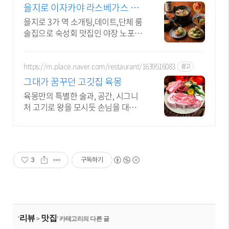
을지로 이자카야 라스베가스 니
쿠도후,다양한소요리맛집
을지로 3가 역 소개팅,데이트,단체 룸
술집으로 숙성회 맛집인 야장 노포 이
자카야 일본정통방식의 요리방식과
수제소스로 일본 현지의 맛을 느낄 수
있는 이자카야
https://m.place.naver.com/restaurant/1639516083
광고
그대가 꿈꾸던 고깃집 육몽
육몽만의 특별한 술과, 공간, 시그니
처 고기로 왕을 모시듯 손님을 대접합
니다
3
구독하기
리뷰
맛집
'
>
' 카테고리의 다른 글