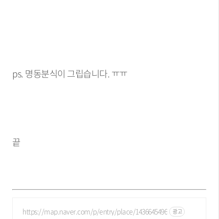
ps. 명동분식이 그립습니다. ㅠㅠ
끝
https://map.naver.com/p/entry/place/1436645496
광고