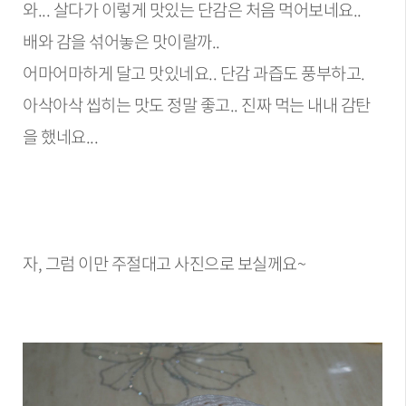
와... 살다가 이렇게 맛있는 단감은 처음 먹어보네요..
배와 감을 섞어놓은 맛이랄까..
어마어마하게 달고 맛있네요.. 단감 과즙도 풍부하고.
아삭아삭 씹히는 맛도 정말 좋고.. 진짜 먹는 내내 감탄
을 했네요...
자, 그럼 이만 주절대고 사진으로 보실께요~