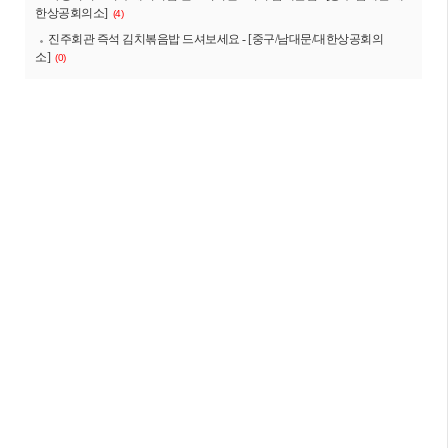
한상공회의소]
(4)
진주회관 즉석 김치볶음밥 드셔보세요 - [중구/남대문/대한상공회의
소]
(0)