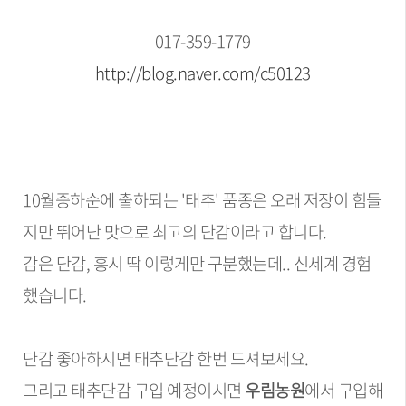
017-359-1779
http://blog.naver.com/c50123
10월중하순에 출하되는 '태추' 품종은 오래 저장이 힘들
지만 뛰어난 맛으로 최고의 단감이라고 합니다.
감은 단감, 홍시 딱 이렇게만 구분했는데.. 신세계 경험
했습니다.
단감 좋아하시면 태추단감 한번 드셔보세요.
그리고 태추단감 구입 예정이시면
우림농원
에서 구입해