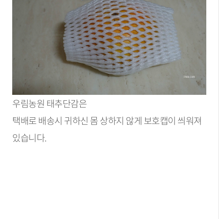
우림농원 태추단감은
택배로 배송시 귀하신 몸 상하지 않게 보호캡이 씌워져
있습니다.