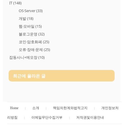
IT
(148)
OS·Server
(33)
개발
(18)
웹·모바일
(15)
블로그운영
(32)
코인·암호화폐
(25)
오류·장애·문제
(25)
잡동사니+메모장
(10)
최근에 올라온 글
Home
소개
책임의한계와법적고지
개인정보처
리방침
이메일무단수집거부
저작권및이용안내