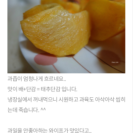
과즙이 엄청나게 흐르네요..
맛이 배+단감 = 태추단감 입니다.
냉장실에서 꺼내먹으니 시원하고 과육도 아삭아삭 씹히
는데 죽습니다. ^^
과일을 안좋아하는 와이프가 맛있다고..