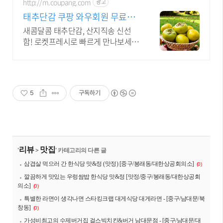
http://m.coupang.com
광고
태추단감 쿠팡 와우회원 무료배
송으로
새콤달콤 태추단감, 산지직송 신선
함! 로켓프레시로 빠르게 만나보세
요. 바쁜 일상 속 간편한 영양 간식!
맛있는 과일, 쿠팡 로켓배송으로 받아
보세요.
5
구독하기
리뷰
맛집
'
>
' 카테고리의 다른 글
삼겹살 먹으러 간 한식당 맛&정 (맛정) [중구/봉래동/대한상공회의소]
(0)
깔끔하게 맛있는 우렁쌈밥 한식당 맛&정 [맛정/중구/봉래동/대한상공회
의소]
(0)
특별한 라면이 생각나면 스타킹크랩 대게식당 대게라면 - [중구/남대문/북
창동]
(0)
가성비최고의 수제버거집 걸스빅치킨&버거 남대문점 - [중구/남대문/대