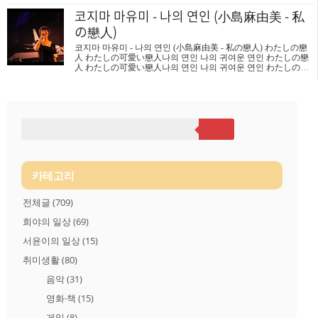
じゃない 友だちならいるけど あんなには燃えあがれなくて
코지마 마유미 - 나의 연인 (小島麻由美 - 私
"행복해?"라고 묻지 말아요.거짓말은 잘 못하니까요 친구들이라
면 있지만 그렇게 불타듯 사랑하진 않기에 失った夢だけが 美し
の戀人)
く見えるのは何故かしら 過ぎ去った優しさも今は 甘い記憶 Sw
eet memories 잃어버린 꿈만이 아름답게 보이는 건 어째서일까 지
코지마 마유미 - 나의 연인 (小島麻由美 - 私の戀人) わたしの戀
나간 다정함도 이제는 달콤한 기억 Sweet memories Don't kiss me
人 わたしの可愛い戀人나의 연인 나의 귀여운 연인 わたしの戀
baby we can never be So don't add more pain Please don..
人 わたしの可愛い戀人나의 연인 나의 귀여운 연인 わたしの戀
人 わたしの可愛い戀人나의 연인 나의 귀여운 연인 わたしの戀
人 わたしの可愛い戀人나의 연인 나의 귀여운 연인 あの小舟で
何處か連れてって저 작은 배로 어디론가 데려가세요. ダンスパ-
ティ-の そのあとで댄스 파티의 그 뒤에 .. わたしの戀人 わたし
の可愛い戀人나의 연인 나의 귀여운 연인 わたしの戀人 わたし
の可愛い戀人나의 연인 나의 귀여운 연인 あの場所で わたし待
ってる저 곳에서 날 기다려요. ダンスパ-ティ-の そのあとで댄
스 파티의 그 뒤에 わたしは戀人 わたしは彼の戀人나는 연인 나
는 그의 연인 わたしは戀人 わたしは彼の戀人나는 연인 나는 그
의 ..
카테고리
전체글
(709)
희야의 일상
(69)
서윤이의 일상
(15)
취미생활
(80)
음악
(31)
영화·책
(15)
게임
(8)