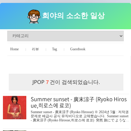
희야의 소소한 일상
Home
리뷰
Tag
Guestbook
희야의 소소한 일상
JPOP
건이 검색되었습니다.
7
Summer sunset - 廣末涼子 (Ryoko Hiros
ue,히로스에 료코)
Summer sunset - 廣末涼子 (Ryoko Hirosue) ※ 2024년 5월 : 저작권
문제로 배급사 공식 뮤직비디오로 교체했습니다. Summer sunset
- 廣末涼子 (Ryoko Hirosue,히로스에 료코) 突然 旅にで ようなん
て토츠젠타비니데요우난테갑자기 여행을 떠나자고 ドラマチッ
クにぎわうまちのまん中でステキ！도라마칫쿠니기와우마치노