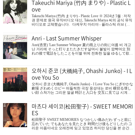
Takeuchi Mariya (竹内 まりや) - Plastic L
만나카데스테키！드라마틱같아 복잡한 거리 한가운데에서, 멋
져! グレ－イな人ごみにながれてる구레－이나히토고미니나가
ove
레테루회색빛의 사람들속에서 흐르는 平凡 なスマイル헤이본나
스마이루평범한 웃음 たいくつなまいにちぬけだそう타이쿠츠
Takeuchi Mariya (竹内 まりや) - Plastic Love ※ 2024년 5월 : 저작
나마이니치누케다소우지루한 하루하루를 벗어나자고 あなたと
권 문제로 원곡 뮤직비디오 대신, Takeuchi Mariya 씨의 공식 뮤직
一緖 だからうれしいから아나타토잇쇼다카라 우레시이카라너
비디오로 교체했습니다. 다케우치 마리야 - 플라스틱 러브 (가
와 함께 있으면 기쁘니까 どこまでもついていっ..
사) 突然のキスや熱いまなざしで 갑작스런 키스나 뜨거운 눈빛
으로 恋のプログラムを狂わせないでね사랑의 프로그램을 망치
Anri - Last Summer Whisper
지 말아줘 出逢いと別れ上手に打ち込んで 만남과 이별을 잘 맞
춰서 時間がくれば終わる시간이 오면 끝나 Don't hurry서두르지
Anri(杏里) 'Last Summer Whisper 夏の雨上りの街に여름 비 개고
마 愛に傷ついたあの日からずっと 사랑에 상처입었던 그날부
난 거리에 そっと灯りまたたきだす살며시 불빛이 깜빡여요 別
터 계속 昼と夜が逆の暮らしを続けて 낮과밤이 뒤바뀐 삶을 살
れの後で電話をしたことを​이별 뒤에 전화한 일을 ゆるして欲し
며 はやりのDiscoで踊り明かすうちに 유행하는 디스코에 맞춰
いけどねえ​용서해 주었으면 하지만 もう一度だけあの店で会い
밤새 춤추는 사이에 おぼえた魔術なのよ 배운 마술이야 I'm so..
たい다시 한 번 그 가게에서 만나고 싶어요 それで終りにする그
걸로 끝내요​ Baby love again 二人の愛はもどりはしないけど두
오하시 준코 (大橋純子, Ohashi Junko) - I L
사람의 사랑은 돌아오지 않지만 Baby love again せめてあなたを
にくみたくはないの적어도 당신을 미워하고 싶진 않아요 好き
ove You So
な香りつけてきたの내가 좋아하는 향 하고 왔네요 夏の黄昏に
よく似合うわ여름 해질녁에 잘 어울려요 あの日のままで話をし
오하시 준코 (大橋純子, Ohashi Junko) - I Love You So にぎやかな
て欲しい그날 그때처럼 이야기를 해주었으면​ 海の好きなあなた
劇場 ざわめくロビー 떠들썩한 극장 웅성대는 로비 横切る壊し
ねぇ바다를 좋아하는 당신이잖아요​ 私..
い顔 스쳐가는 그리운 얼굴 時計と入口を 交互に見ては 시계와
입구를 번갈아서 보고는 誰かを 待っているのね 누군가를 기다
리고있네 振り向いて 気がついて 뒤돌아보고 깨달았어 今でも I
마츠다 세이코(松田聖子) - SWEET MEMORI
LOVE YOU SO 지금도 I LOVE YOU SO もう一度 チャンスを与
えて 다시한번만 기회를 줘 今夜のコンサート あなたに会える
ES
오늘밤 콘서트에서 당신을 만났어 勇気を出して来たのに 용기
를 내서 왔는데 吸いかけのタバコも 灰になるだけ 피우다만 담
松田聖子 SWEET MEMORIES なつかしい痛みだわ ずっと前に
배도 잿더미가 됬을뿐 視線は あなたを追うの 시선은 당신을 쫓
忘れていた でもあなたを見たとき 時間だけ後もどりしたの 그
고있어 振り向いて 気がついて 뒤돌아보고 깨달았어 聞いてよ I
리운 아픔이네요 오래전에 잊고 있었죠 하지만 당신을 본 순간
NEED YOU SO 들어줘..
시간만이 되감겼어요 幸福？と聞かないで うそをつくのは上手