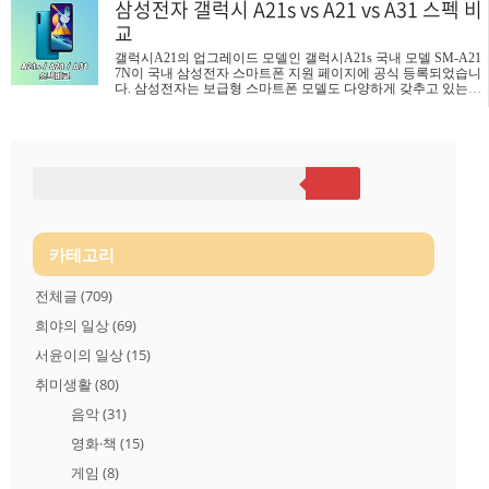
삼성전자 갤럭시 A21s vs A21 vs A31 스펙 비
하였으며, 1.8GHz 옥타 코어 프로세서, 2GB/3GB 램, 32GB 스토
리지, 4000mAh 배터리가 탑재됐습니다. 지문인식 스캐너는 후면
교
에 제공하고 있습니다. 오늘 포스팅에서는 새로운 갤럭시 A11 모
델과 다른 저가 모델인 A01과 A21의 사양을 비교해 보았습니다.
갤럭시A21의 업그레이드 모델인 갤럭시A21s 국내 모델 SM-A21
삼성전자 갤럭시 A01 vs A11..
7N이 국내 삼성전자 스마트폰 지원 페이지에 공식 등록되었습니
다. 삼성전자는 보급형 스마트폰 모델도 다양하게 갖추고 있는데
기존에 출시한 갤럭시 A21 모델의 디자인에 스펙을 올린 A21S
모델이 공개된 것인데요. 삼성전자 스마트폰 중에 판매 비중이
높은 편인 A20 시리즈가 올해 어떤 성적을 낼지 궁금한 가운데
기존 A21 모델의 스펙과 업그레이드된 A21s의 스펙 그리고 상위
기종인 A31 모델 스펙과 비교해 보았습니다. 아래 표에서 성능을
가늠해보세요 삼성전자 갤럭시 A21s vs A21 vs A31 사양 비교표
갤럭시 A21s 갤럭시 A21 갤럭시 A31 모델명 SM-A217N SM-A21
5 SM-A315N AP 모델 엑시노스 8..
카테고리
전체글
(709)
희야의 일상
(69)
서윤이의 일상
(15)
취미생활
(80)
음악
(31)
영화·책
(15)
게임
(8)