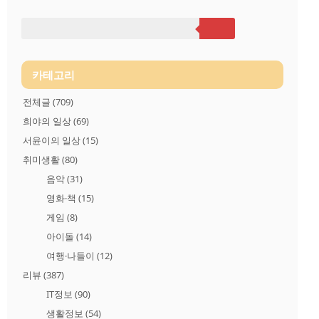
알았나요후진하는데. 뭔가 꾸욱 하는 소리가 나더니.. 이렇게 찍
힌 자국이 남았네요. ;;; 수도꼭지가 안 터져서 다행입니다. 이상
지하주차장 사고기록이었습니다. 끝
카테고리
전체글
(709)
희야의 일상
(69)
서윤이의 일상
(15)
취미생활
(80)
음악
(31)
영화·책
(15)
게임
(8)
아이돌
(14)
여행·나들이
(12)
리뷰
(387)
IT정보
(90)
생활정보
(54)