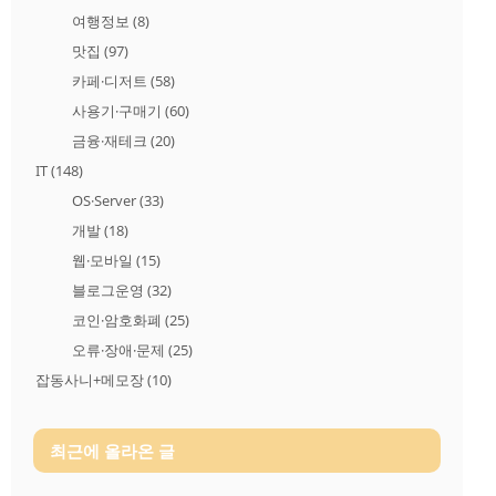
여행정보
(8)
맛집
(97)
카페·디저트
(58)
사용기·구매기
(60)
금융·재테크
(20)
IT
(148)
OS·Server
(33)
개발
(18)
웹·모바일
(15)
블로그운영
(32)
코인·암호화폐
(25)
오류·장애·문제
(25)
잡동사니+메모장
(10)
최근에 올라온 글