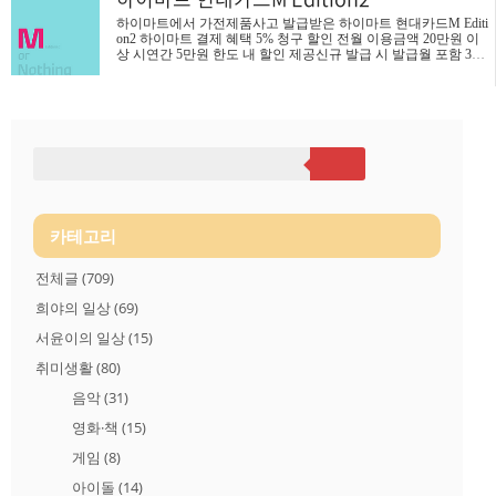
서 일단 살펴왔다. 흰색 디자인으로 현대카드 중에 디자인이 제
하이마트에서 가전제품사고 발급받은 하이마트 현대카드M Editi
일 별로다.. 그럼, M카드와 ZERO카드의 차이는 무엇일까? 현대
on2 하이마트 결제 혜택 5% 청구 할인 전월 이용금액 20만원 이
카드 홈페이지에서 챗봇 서비스 "Fiona" 에게 물어봤다. "현대카
상 시연간 5만원 한도 내 할인 제공신규 발급 시 발급월 포함 3개
드M Edition2는 쓸수록 더 많은 포인트를 쌓아서 다양한..
월간전월 이용금액 무관하게 혜택 제공 5% M포인트 적립 무이
자할부 제외현대카드 세이브서비스(포인트 연계 할부서비스) 이
용 시해당 현대카드 세이브 적립률로 적용 M포인트 적립 모든
가맹점에서 기본 M포인트 0.5~2% 적립 당월 이용금액 100만원
이상 이용 시 1.5배 적립당월 이용금액 50만원 이상 100만원 미만
이용 시기본 M포인트 적립 온라인쇼핑 시 추가 M포인트 1~10%
적립 현대카드 홈페이지를 통해 접속 후 제휴온라인쇼핑몰 결제
시에만 적용 현대·기아차 구매 시 특별 M포인트 1.5% 적립 신차
..
카테고리
전체글
(709)
희야의 일상
(69)
서윤이의 일상
(15)
취미생활
(80)
음악
(31)
영화·책
(15)
게임
(8)
아이돌
(14)