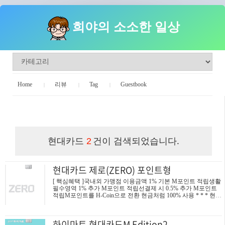
희야의 소소한 일상
Home
리뷰
Tag
Guestbook
희야의 소소한 일상
현대카드
건이 검색되었습니다.
2
현대카드 제로(ZERO) 포인트형
[ 핵심혜택 ]국내외 가맹점 이용금액 1% 기본 M포인트 적립생활
필수영역 1% 추가 M포인트 적립선결제 시 0.5% 추가 M포인트
적립M포인트를 H-Coin으로 전환 현금처럼 100% 사용 * * * 현대
카드 M2를 사용 중에 유효기간 만료로 자동 발급되어 온 카드가
현대카드 ZERO로 왔다기존에 하이마트 M카드가 있어서.. 제로
카드가 발급된 것 같은데.. 상담원은 이런 얘기를 안했다. 안내받
하이마트 현대카드M Edition2
지 않는 카드가 와서 기분 나쁘지만.덕분에 새로운 카드를 받아