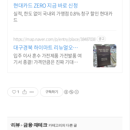
현대카드 ZERO 지금 바로 신청
실적, 한도 없이 국내외 가맹점 0.8% 청구 할인 현대카
드
https://map.naver.com/p/entry/place/38487038
광고
대구경북 하이마트 리뉴얼오픈
롯데하이마트 대구율하마트점
입주 이사 혼수 가전제품 가전발품 여
기서 종결! 가격만큼은 진짜 기대하
세요!
1
구독하기
리뷰
금융·재테크
'
>
' 카테고리의 다른 글