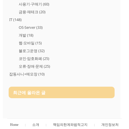
사용기·구매기
(60)
금융·재테크
(20)
IT
(148)
OS·Server
(33)
개발
(18)
웹·모바일
(15)
블로그운영
(32)
코인·암호화폐
(25)
오류·장애·문제
(25)
잡동사니+메모장
(10)
최근에 올라온 글
Home
소개
책임의한계와법적고지
개인정보처