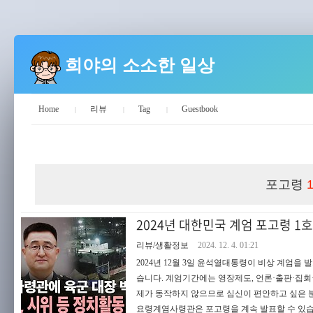
희야의 소소한 일상
Home
리뷰
Tag
Guestbook
희야의 소소한 일상
포고령
2024년 대한민국 계엄 포고령 1호
리뷰/생활정보
2024. 12. 4. 01:21
2024년 12월 3일 윤석열대통령이 비상 계엄
습니다. 계엄기간에는 영장제도, 언론·출판·집회
제가 동작하지 않으므로 심신이 편안하고 싶은 
요령계염사령관은 포고령을 계속 발표할 수 있습