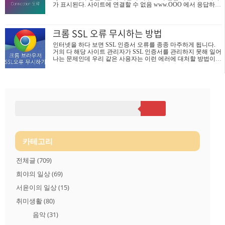
가 표시된다. 사이트에 연결할 수 없음 www.OOO 에서 응답하는
안되고 어떻게 못한다고 해야 하는데, 방문을 요청할 수 있다? 어
데 시간이 너무 오래 걸립니다. 다음방법을 시도해 보세요 연결
쩌라는 거야... 네트워크에 연결 사용 중인 네트워크에서 로그인
확인 프록시 방화벽 확인 Windows 네트워크 진단 프로그램 실행
페이지 방문을 요..
ERR_TIMED_OUT * * * ERR_TIMED_OUT 에러 원인 - 웹사이
크롬 SSL 오류 무시하는 방법
트에 접속할때 네트워크 연결, 레지스트리 오류, 잘못된 인터넷
설정 및 기타 이유로 응답 시간이 초과할때 ERR_TIMED_OUT
인터넷을 하다 보면 SSL 인증서 오류를 종종 마주하게 됩니다.
발생한다. ※ ERR_CONNECTION_TIMED_OUT 에러와 다르다.
거의 다 해당 사이트 관리자가 SSL 인증서를 관리하지 못해 일어
확인방법 및 해결방법은 아래와 같다. 방법1: 크롬 브라우저 새
나는 문제인데 우리 같은 사용자는 이런 에러에 대처할 방법이
프로필 생성 *주의* 1번 ..
거의 없습니다. 해당 사이트가 어서 고치길 기다릴 수밖에 없는
데. 일반 이용자로써 사이트 자체에 문제가 없다면 이 SSL 에러
만 무시하고 접속할 수 있는 방법이 있습니다. 우선 자주 볼 수 있
는 SSL 오류 하나를 아래 확인해보겠습니다. 연결이 비공개로 설
정되어 있지 않습니다.NET::ERR_CERT_AUTHORITY_INVALID
이런 경우 크롬 브라우저에서는 고급 버튼을 눌러 안전하지 않는
사이트를 들어가는 단계를 거치게 되어 있습니다. 저는 시놀로지
NAS의 관리자 페이지를 https 설정을 하면서 자체 서명 S..
카테고리
전체글
(709)
희야의 일상
(69)
서윤이의 일상
(15)
취미생활
(80)
음악
(31)