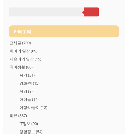
얻어먹은것이 좋아서 기록용으로 이렇게 글하나 남깁니다. 호텔
입구입니다. 역시 한쪽 구석에서 살짝 찍어서 규모가 작아보이네
요.근처에서 근무하면서 "롯데호텔 서울"은 한번을 와보질못했
네요. 이번 세미나 덕에 구경 좀 했습니다. 로비 한쪽모습니다. 입
구부터 로비안까지 손님이들이 많아서 사진..
카테고리
전체글
(709)
희야의 일상
(69)
서윤이의 일상
(15)
취미생활
(80)
음악
(31)
영화·책
(15)
게임
(8)
아이돌
(14)
여행·나들이
(12)
리뷰
(387)
IT정보
(90)
생활정보
(54)