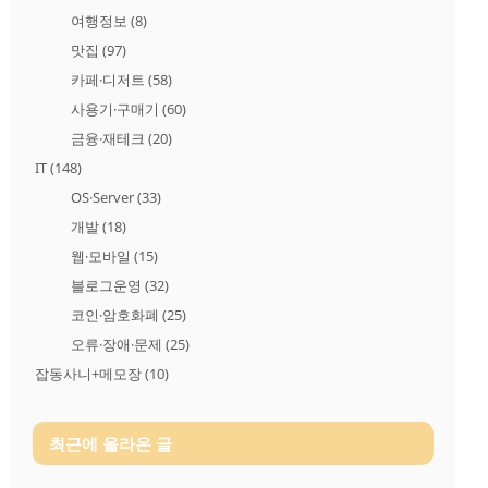
여행정보
(8)
맛집
(97)
카페·디저트
(58)
사용기·구매기
(60)
금융·재테크
(20)
IT
(148)
OS·Server
(33)
개발
(18)
웹·모바일
(15)
블로그운영
(32)
코인·암호화폐
(25)
오류·장애·문제
(25)
잡동사니+메모장
(10)
최근에 올라온 글