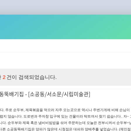
관
건이 검색되었습니다.
2
뚝배기집 - [소공동/서소문/시립미술관]
다. 주로 순두부, 제육볶음을 먹으러 자주 오는곳으로 역시나 주변가게에 비해 손님이
렵지 않습니다. 도로변과 주자창 입구에 있는 건물이라 탁트여서 찾기 쉽습니다.. 자~ 
습니다. 순두부와 제육 혹은 냄비비빔밥을 섞어 주문하는데 오늘은 전부시켜서 순두부
다른 소공동뚝배기집은 양파가 많은데 시청점은 대파와 양배추를 넣었습니다. (체인점이 