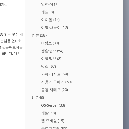
영화·책
(15)
 ..
게임
(8)
아이돌
(14)
여행·나들이
(12)
종 찾는 곳이 배
리뷰
(387)
 손님을 안내하
IT정보
(90)
티로 깔끔해보지는
생활정보
(54)
범합니다. 대신
여행정보
(8)
맛집
(97)
카페·디저트
(58)
사용기·구매기
(60)
금융·재테크
(20)
IT
(148)
OS·Server
(33)
개발
(18)
웹·모바일
(15)
블로그운영
(32)