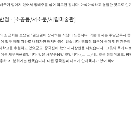
추가 깔아져 있어서 양배추를 섞어 먹으면 됩니다. 아삭아삭하고 달달한 맛으로 인기가
점 - [소공동/서소문/시립미술관]
의소 근처는 토요일 / 일요일에 장사하는 식당이 드뭅니다. 덕분에 저는 주말근무시 종
 이 입구 아래 지하로 내려가면 배재반점이 있습니다. 영업장 입구에 좀더 멋진 간판이
재대학교를 후원하고 있었군요. 중국집에 왔으니 자장면을 시켰습니다.. 그릇의 옥에 
먹어본 새우볶음밥입니다. 맛은 새우볶음밥 맛입니다. (ㅡ_ㅡ) 네.. 맛은 전체적으로. 평
용하고.. 분위기는 편했습니다. 다른 중국집과 다르게 안내책자가 있어 찍어..