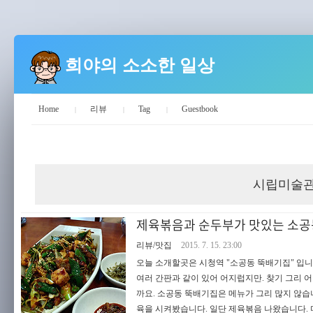
희야의 소소한 일상
Home
리뷰
Tag
Guestbook
희야의 소소한 일상
시립미술
제육볶음과 순두부가 맛있는 소공동
리뷰/맛집
2015. 7. 15. 23:00
오늘 소개할곳은 시청역 "소공동 뚝배기집" 입니
여러 간판과 같이 있어 어지럽지만. 찾기 그리 어
까요. 소공동 뚝배기집은 메뉴가 그리 많지 않
육을 시켜봤습니다. 일단 제육볶음 나왔습니다. 