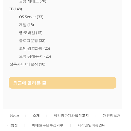
금융·재테크
(20)
IT
(148)
OS·Server
(33)
개발
(18)
웹·모바일
(15)
블로그운영
(32)
코인·암호화폐
(25)
오류·장애·문제
(25)
잡동사니+메모장
(10)
최근에 올라온 글
Home
소개
책임의한계와법적고지
개인정보처
리방침
이메일무단수집거부
저작권및이용안내