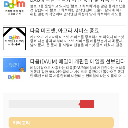
적화 기간이 지났는데 다음 검색에 노출이 안될 때는 아래와 같
블로그를 운영하고 있다면 '블로그 최적화'라는 말은 들어보셨을
이 별도로 등록하는 절차를 해야 합니다. 다음 검색 블로그 등록
것 같습니다. 블로그 최적화란 검색엔진에 노출이 잘되게 하기
방법 다음의 사이트 등록 페이지에 접속한다 ▷ 다음 사이트 등
위한 일련의 작업이며 검색엔진 특성에 맞게 최적화하여 노출 유
록: https://register.search.daum.net/index.daum..
입을 극대화시키는 것입니다. 다음 검색도 이런 최적화 작업이
필요한데 다른 검색엔진과 좀 다른 점이 있습니다. 우선 다음 검
색은 티스토리나 다음 블로그는 자동 등록됩니다. 따라서 네이버
다음 미즈넷, 아고라 서비스 종료
블로그 등은 본인이 직접 등록해줘야 합니다. 물론 블로그 운영
을 오래 하면 네이버 블로그도 자동 수집해 등록해 주기도 합니
카카오가 아고라와 미즈넷 서비스를 종료하기로 하였다 미즈넷
다. 또 다음 최적화는 '최적화'라는 말이 무색하게 그저 다음 검색
종료 나는 총각 때부터 미즈넷 서비스를 애용했는데 시댁 문제,
에 노출되는 것이 최적화의 전부입니다. 네이버나 구글의 최적화
남자 문제, 돈 문제 등 사랑과 전쟁을 미즈넷 글로 배웠다. 결혼관
가 사이트 등록이 후 블로그 지수를 높이기 위해 각종 설정과 가
에도 지대한 영향 준 미즈넷이 종료한다니 무척 섭섭하고 나의
이드에 맞춰 다양하게 관리해야 ..
청춘도 사라지는 느낌을 받는다. 서비스 종료일: 2019년 1월 14일
아고라 종료 아고라 서비스는 내가 즐겨 찾는 서비스는 아니지만
다음(DAUM) 메일이 개편된 메일을 선보인다
많은 논객들이 정치, 경제에 의견을 나누던 온라인 광장이었다.
나에게는 미네르바 사건이 대표적으로 각인되어 있다. 이슈 제기
메일계정으로 사용하는 다음(DAUM)메일이 개편한다는 소식을
와 청원을 하던 곳인데. 청와대 게시판이 활성화되면서 주목도가
전했다 잠깐 코리아닷컴이나 네이트로 옮겼다가 돌아오곤 했지
낮아진 면이 있다. 서비스 종료일: 2019년 1월 7일
만 98년부터 쭉 사용한터라 나한테는 한메일이라는 이름이 더 익
숙하다.. 다음메일 개편 발표는 10월 5일이며 사용자에게는 순차
적용 된다고 하는데. 나는 10월 29일, 오늘 까지도 개편된 시스템
을 적용받지 못했다. 그래서 내용이 궁금해 아래와 같이 글이나
마 정리해보았다. * * * 아래는 다음 블로그나 개편 공지에서 가
져온 글을 옮겨온것이니 참고하시기 바랍니다. 2016년 10월 05일
다음 메일이 개편되었습니다 이용자들은 순차 적용 계획에 따라
개편된 다음메일을 사용해볼수 있을것 같습니다. [주요 개편 내
용] 1) 시원해진 뷰 - 컬러를 최소화하고 목록 간격을 늘려서 시원
해 보이는 느..
카테고리