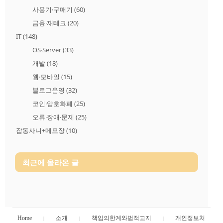
사용기·구매기
(60)
금융·재테크
(20)
IT
(148)
OS·Server
(33)
개발
(18)
웹·모바일
(15)
블로그운영
(32)
코인·암호화폐
(25)
오류·장애·문제
(25)
잡동사니+메모장
(10)
최근에 올라온 글
Home
소개
책임의한계와법적고지
개인정보처