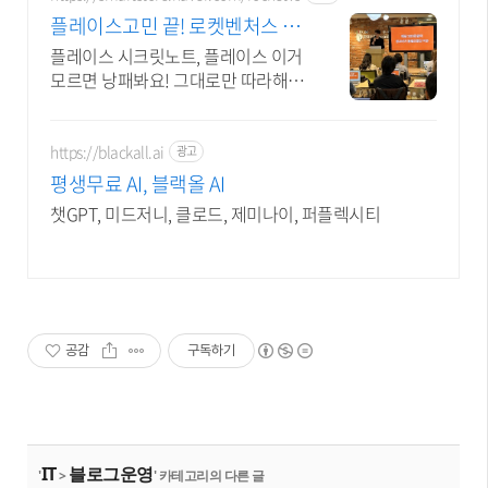
플레이스고민 끝! 로켓벤처스 32
00+ 사장님 극찬 리뷰
플레이스 시크릿노트, 플레이스 이거
모르면 낭패봐요! 그대로만 따라해도
최적화 끝
https://blackall.ai
광고
평생무료 AI, 블랙올 AI
챗GPT, 미드저니, 클로드, 제미나이, 퍼플렉시티
공감
구독하기
IT
블로그운영
'
>
' 카테고리의 다른 글