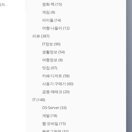
영화·책
(15)
 ..
게임
(8)
아이돌
(14)
여행·나들이
(12)
리뷰
(387)
IT정보
(90)
생활정보
(54)
여행정보
(8)
맛집
(97)
카페·디저트
(58)
사용기·구매기
(60)
금융·재테크
(20)
IT
(148)
OS·Server
(33)
개발
(18)
웹·모바일
(15)
블로그운영
(32)