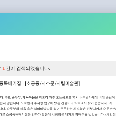
밥
건이 검색되었습니다.
1
뚝배기집 - [소공동/서소문/시립미술관]
다. 주로 순두부, 제육볶음을 먹으러 자주 오는곳으로 역시나 주변가게에 비해 손님이
렵지 않습니다. 도로변과 주자창 입구에 있는 건물이라 탁트여서 찾기 쉽습니다.. 자~ 
습니다. 순두부와 제육 혹은 냄비비빔밥을 섞어 주문하는데 오늘은 전부시켜서 순두부
다른 소공동뚝배기집은 양파가 많은데 시청점은 대파와 양배추를 넣었습니다. (체인점이 