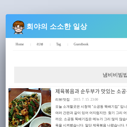
희야의 소소한 일상
Home
리뷰
Tag
Guestbook
희야의 소소한 일상
냄비비빔
제육볶음과 순두부가 맛있는 소공동
리뷰/맛집
2015. 7. 15. 23:00
오늘 소개할곳은 시청역 "소공동 뚝배기집" 입니
여러 간판과 같이 있어 어지럽지만. 찾기 그리 어
까요. 소공동 뚝배기집은 메뉴가 그리 많지 않
육을 시켜봤습니다. 일단 제육볶음 나왔습니다. 