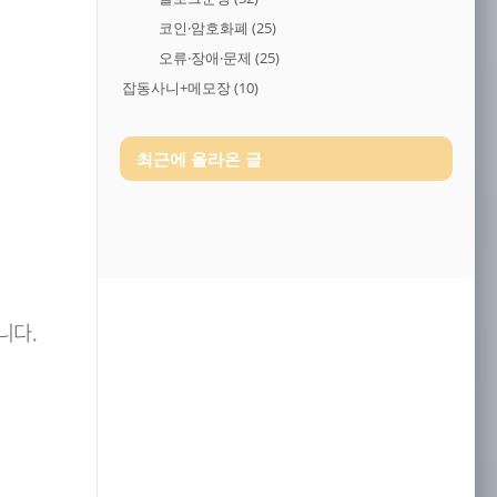
코인·암호화폐
(25)
오류·장애·문제
(25)
잡동사니+메모장
(10)
최근에 올라온 글
니다.