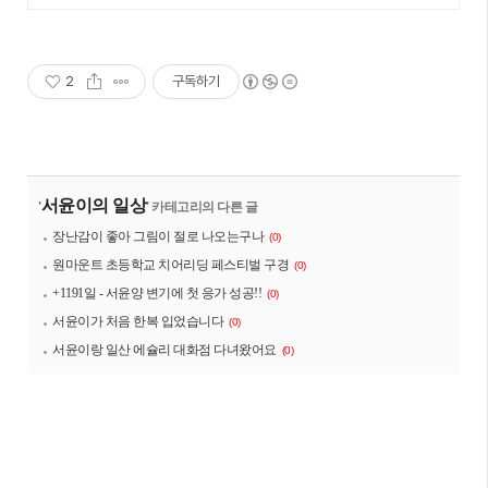
2
구독하기
서윤이의 일상
'
' 카테고리의 다른 글
장난감이 좋아 그림이 절로 나오는구나
(0)
원마운트 초등학교 치어리딩 페스티벌 구경
(0)
+1191일 - 서윤양 변기에 첫 응가 성공!!
(0)
서윤이가 처음 한복 입었습니다
(0)
서윤이랑 일산 에슐리 대화점 다녀왔어요
(0)