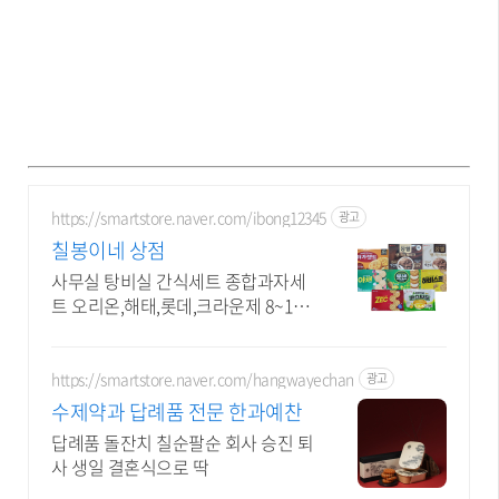
https://smartstore.naver.com/ibong12345
광고
칠봉이네 상점
사무실 탕비실 간식세트 종합과자세
트 오리온,해태,롯데,크라운제 8~10
종
https://smartstore.naver.com/hangwayechan
광고
수제약과 답례품 전문 한과예찬
답례품 돌잔치 칠순팔순 회사 승진 퇴
사 생일 결혼식으로 딱