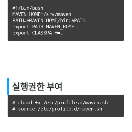
#!/bin/bash

MAVEN_HOME=/srv/maven

PATH=$MAVEN_HOME/bin:$PATH

export PATH MAVEN_HOME

export CLASSPATH=.
실행권한 부여
# chmod +x /etc/profile.d/maven.sh

# source /etc/profile.d/maven.sh