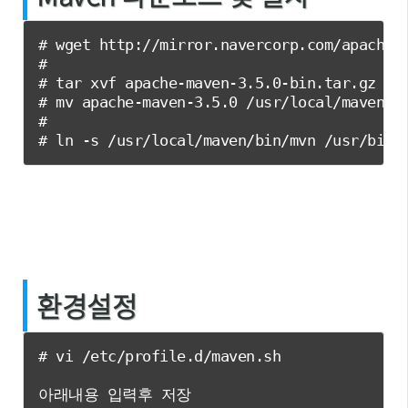
# wget http://mirror.navercorp.com/apache/m
#

# tar xvf apache-maven-3.5.0-bin.tar.gz

# mv apache-maven-3.5.0 /usr/local/maven

#

# ln -s /usr/local/maven/bin/mvn /usr/bin/
환경설정
# vi /etc/profile.d/maven.sh

아래내용 입력후 저장
