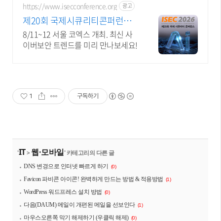
https://www.isecconference.org
광고
제20회 국제시큐리티콘퍼런스 I
SEC 2026
8/11~12 서울 코엑스 개최. 최신 사
이버보안 트렌드를 미리 만나보세요!
1
구독하기
IT
웹·모바일
'
>
' 카테고리의 다른 글
DNS 변경으로 인터넷 빠르게 하기
(0)
Favicon 파비콘 아이콘! 완벽하게 만드는 방법 & 적용방법
(1)
WordPress 워드프레스 설치 방법
(0)
다음(DAUM) 메일이 개편된 메일을 선보인다
(1)
마우스오른쪽 막기 해제하기 (우클릭 해제)
(0)