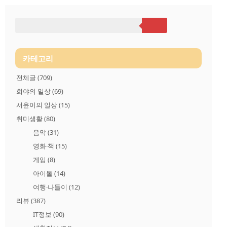
솔루션 설치 위치: /usr/local/각솔루션명 필수라이브러리 설치 # y
um -y install gcc* make libtool-ltdl-devel openssl-devel pcre-devel ncur
ses-devel libxml2-devel bzip2-dev..
카테고리
전체글
(709)
희야의 일상
(69)
서윤이의 일상
(15)
취미생활
(80)
음악
(31)
영화·책
(15)
게임
(8)
아이돌
(14)
여행·나들이
(12)
리뷰
(387)
IT정보
(90)