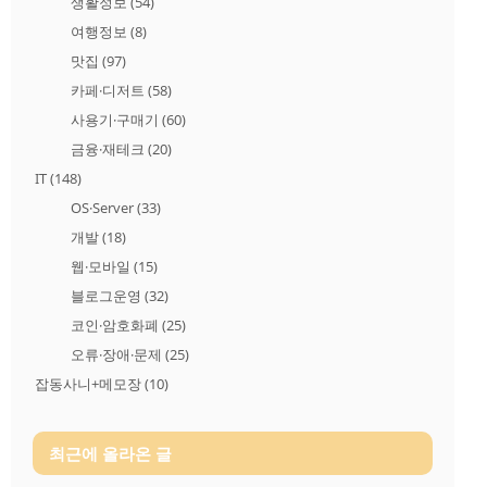
생활정보
(54)
여행정보
(8)
맛집
(97)
카페·디저트
(58)
사용기·구매기
(60)
금융·재테크
(20)
IT
(148)
OS·Server
(33)
개발
(18)
웹·모바일
(15)
블로그운영
(32)
코인·암호화폐
(25)
오류·장애·문제
(25)
잡동사니+메모장
(10)
최근에 올라온 글