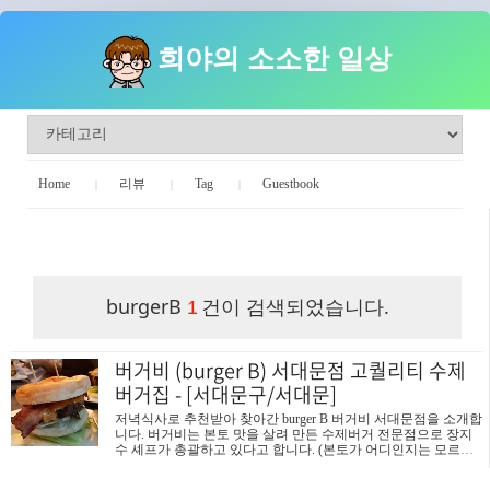
희야의 소소한 일상
Home
리뷰
Tag
Guestbook
희야의 소소한 일상
burgerB
건이 검색되었습니다.
1
버거비 (burger B) 서대문점 고퀄리티 수제
버거집 - [서대문구/서대문]
저녁식사로 추천받아 찾아간 burger B 버거비 서대문점을 소개합
니다. 버거비는 본토 맛을 살려 만든 수제버거 전문점으로 장지
수 셰프가 총괄하고 있다고 합니다. (본토가 어디인지는 모르겠
네요..^^ ) 인기메뉴로는 얼티메이트BB 버거와 밀크쉐이크에 찍
어먹는 감자튀김이 유명하다고 합니다. 그런데 저는 솔직히.. 사