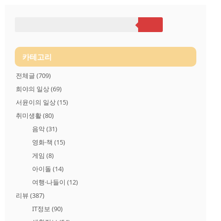
전에 이런 고급스런 버거가게인줄 몰랐답니다.. 미식가 장모 과
장님께서 먹고 싶다고 해서 찾아간... 햄버거가게가 버거비 수제
버거 전문점이더군요.. 그냥 햄버거나 먹을 요량으로 쫄쫄 따라
나섰는데.. 아담한 2층건물 전체가 버거 건물이며 예쁜인테리어
에 마음에 들었을 뿐이였습니다.. 우선 우리가 앉으니 신문같은
메뉴판을 내어 주었기에.. 메뉴판 "특이하다" 그런데 고르기 힘들
다.. 이런 느낌이더군요...
카테고리
전체글
(709)
희야의 일상
(69)
서윤이의 일상
(15)
취미생활
(80)
음악
(31)
영화·책
(15)
게임
(8)
아이돌
(14)
여행·나들이
(12)
리뷰
(387)
IT정보
(90)