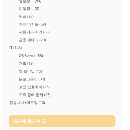
생활정보
(54)
여행정보
(8)
맛집
(97)
카페·디저트
(58)
사용기·구매기
(60)
금융·재테크
(20)
IT
(148)
OS·Server
(33)
개발
(18)
웹·모바일
(15)
블로그운영
(32)
코인·암호화폐
(25)
오류·장애·문제
(25)
잡동사니+메모장
(10)
최근에 올라온 글