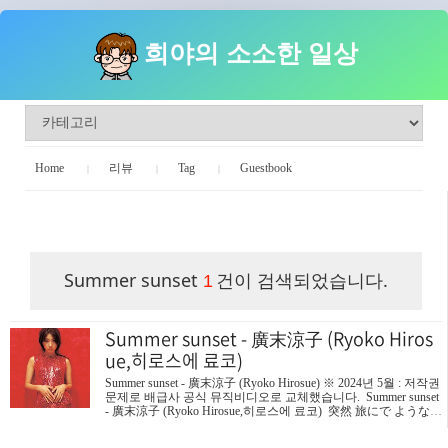
희야의 소소한 일상
Home
리뷰
Tag
Guestbook
희야의 소소한 일상
Summer sunset
건이 검색되었습니다.
1
Summer sunset - 廣末涼子 (Ryoko Hiros
ue,히로스에 료코)
Summer sunset - 廣末涼子 (Ryoko Hirosue) ※ 2024년 5월 : 저작권
문제로 배급사 공식 뮤직비디오로 교체했습니다. Summer sunset
- 廣末涼子 (Ryoko Hirosue,히로스에 료코) 突然 旅にで ようなん
て토츠젠타비니데요우난테갑자기 여행을 떠나자고 ドラマチッ
クにぎわうまちのまん中でステキ！도라마칫쿠니기와우마치노