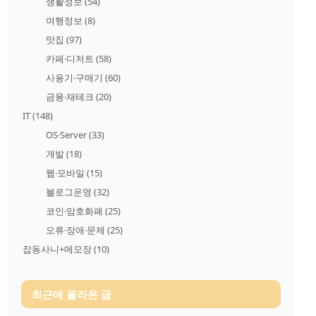
생활정보
(54)
여행정보
(8)
맛집
(97)
카페·디저트
(58)
사용기·구매기
(60)
금융·재테크
(20)
IT
(148)
OS·Server
(33)
개발
(18)
웹·모바일
(15)
블로그운영
(32)
코인·암호화폐
(25)
오류·장애·문제
(25)
잡동사니+메모장
(10)
최근에 올라온 글