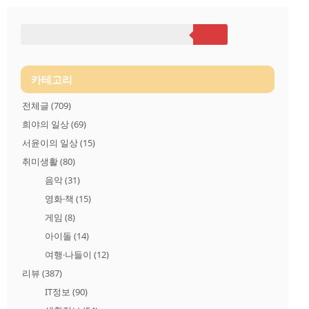
만나카데스테키！드라마틱같아 복잡한 거리 한가운데에서, 멋
져! グレ－イな人ごみにながれてる구레－이나히토고미니나가
레테루회색빛의 사람들속에서 흐르는 平凡 なスマイル헤이본나
스마이루평범한 웃음 たいくつなまいにちぬけだそう타이쿠츠
나마이니치누케다소우지루한 하루하루를 벗어나자고 あなたと
一緖 だからうれしいから아나타토잇쇼다카라 우레시이카라너
와 함께 있으면 기쁘니까 どこまでもついていっ..
카테고리
전체글
(709)
희야의 일상
(69)
서윤이의 일상
(15)
취미생활
(80)
음악
(31)
영화·책
(15)
게임
(8)
아이돌
(14)
여행·나들이
(12)
리뷰
(387)
IT정보
(90)