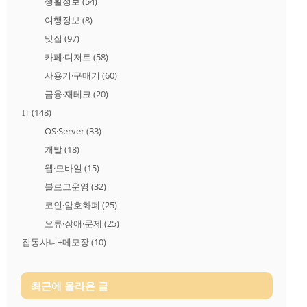
생활정보
(54)
여행정보
(8)
맛집
(97)
카페·디저트
(58)
사용기·구매기
(60)
금융·재테크
(20)
IT
(148)
OS·Server
(33)
개발
(18)
웹·모바일
(15)
블로그운영
(32)
코인·암호화폐
(25)
오류·장애·문제
(25)
잡동사니+메모장
(10)
최근에 올라온 글