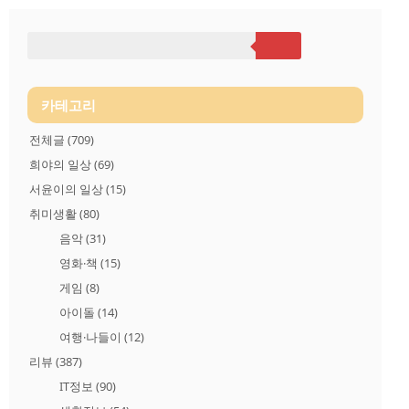
리더기로는 이번에 구입한 RX100 M4의 microSD 메모리카드를
읽지 못하는 사태가 발생하여 새롭게 Transcend 트랜센드 RDF8
USB3.0 멀티카드리더기를 구입하게 되었습니다. Transcend 트랜
센드 RDF8 USB3.0 멀티카드리더기를 개봉하기 전, 정면입니다.
최대 130MB 읽기와 95MB 쓰기를 지원함을 표시하고 있네요. 주
요특징으로는 * 초고속 USB 3.0 인터페이스 (하위 ..
카테고리
전체글
(709)
희야의 일상
(69)
서윤이의 일상
(15)
취미생활
(80)
음악
(31)
영화·책
(15)
게임
(8)
아이돌
(14)
여행·나들이
(12)
리뷰
(387)
IT정보
(90)