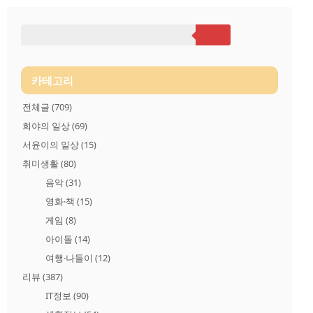
(SN700)를 구입해 사용하게 되었습니다. 그렇습니다. 이 글은 작
년에 사서 쓰고 있는 WD Black 3D NVMe SSD 1TB (SN700)을 이
제야 개봉기, 사용기를 올립니다.. 후... WD Black 3D NVMe SSD
1TB 개봉 WD Black 3D NVMe SSD 1TB의 깔끔하고 고급스러운
박스 모습입니다. 몇십만 원짜리 물건 치고는 무척 가볍고 작은
박스..
카테고리
전체글
(709)
희야의 일상
(69)
서윤이의 일상
(15)
취미생활
(80)
음악
(31)
영화·책
(15)
게임
(8)
아이돌
(14)
여행·나들이
(12)
리뷰
(387)
IT정보
(90)