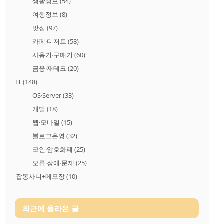
생활정보
(54)
여행정보
(8)
맛집
(97)
카페·디저트
(58)
사용기·구매기
(60)
금융·재테크
(20)
IT
(148)
OS·Server
(33)
개발
(18)
웹·모바일
(15)
블로그운영
(32)
코인·암호화폐
(25)
오류·장애·문제
(25)
잡동사니+메모장
(10)
최근에 올라온 글