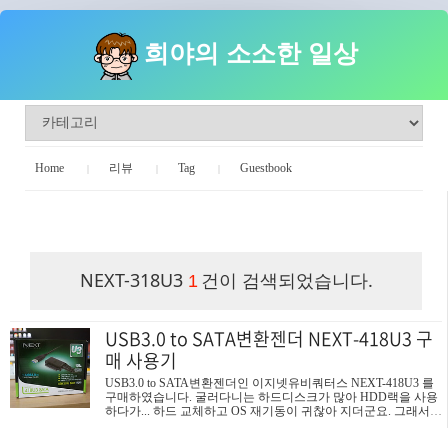
희야의 소소한 일상
Home
리뷰
Tag
Guestbook
희야의 소소한 일상
NEXT-318U3
건이 검색되었습니다.
1
USB3.0 to SATA변환젠더 NEXT-418U3 구
매 사용기
USB3.0 to SATA변환젠더인 이지넷유비쿼터스 NEXT-418U3 를
구매하였습니다. 굴러다니는 하드디스크가 많아 HDD랙을 사용
하다가... 하드 교체하고 OS 재기동이 귀찮아 지더군요. 그래서 U
SB하드 케이스를 알아보던중 아무래도 노는 하드디스크는 자주
사용하지 않기 때문에 USB하드 케이스나 USB하드 도킹스테이