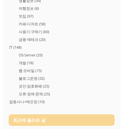
생활정보
(54)
여행정보
(8)
맛집
(97)
카페·디저트
(58)
사용기·구매기
(60)
금융·재테크
(20)
IT
(148)
OS·Server
(33)
개발
(18)
웹·모바일
(15)
블로그운영
(32)
코인·암호화폐
(25)
오류·장애·문제
(25)
잡동사니+메모장
(10)
최근에 올라온 글