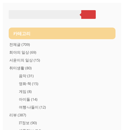
션 스타일은 책상 자리만 차지하기 때문에. 보관공간을 적게 차
지하는 변환잭 스타일인 NEXT-418U3로 결정했죠. 인터넷에는
NEXT-318U3 모델 리뷰만 있던데.. NEXT-418U3가 숫자가 높아
최신형 같았구요.. ^^; 박스 모습니다. 최근에 나오는 이지넷유비
쿼터스 회사 제품 박스는 다 이런 스타일인가 보네요.. 그리 크지
않은 박스입니다. 정말 5Gbps 속도를 낼까요. ㅋ..
카테고리
전체글
(709)
희야의 일상
(69)
서윤이의 일상
(15)
취미생활
(80)
음악
(31)
영화·책
(15)
게임
(8)
아이돌
(14)
여행·나들이
(12)
리뷰
(387)
IT정보
(90)