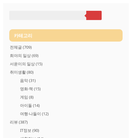
높은 편인 A20 시리즈가 올해 어떤 성적을 낼지 궁금한 가운데
기존 A21 모델의 스펙과 업그레이드된 A21s의 스펙 그리고 상위
기종인 A31 모델 스펙과 비교해 보았습니다. 아래 표에서 성능을
가늠해보세요 삼성전자 갤럭시 A21s vs A21 vs A31 사양 비교표
갤럭시 A21s 갤럭시 A21 갤럭시 A31 모델명 SM-A217N SM-A21
5 SM-A315N AP 모델 엑시노스 8..
카테고리
전체글
(709)
희야의 일상
(69)
서윤이의 일상
(15)
취미생활
(80)
음악
(31)
영화·책
(15)
게임
(8)
아이돌
(14)
여행·나들이
(12)
리뷰
(387)
IT정보
(90)