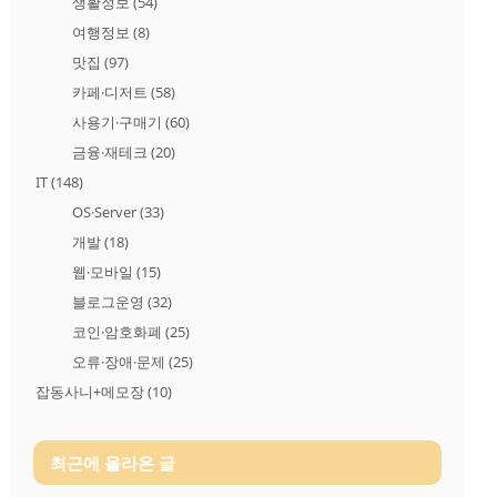
생활정보
(54)
여행정보
(8)
맛집
(97)
카페·디저트
(58)
사용기·구매기
(60)
금융·재테크
(20)
IT
(148)
OS·Server
(33)
개발
(18)
웹·모바일
(15)
블로그운영
(32)
코인·암호화폐
(25)
오류·장애·문제
(25)
잡동사니+메모장
(10)
최근에 올라온 글