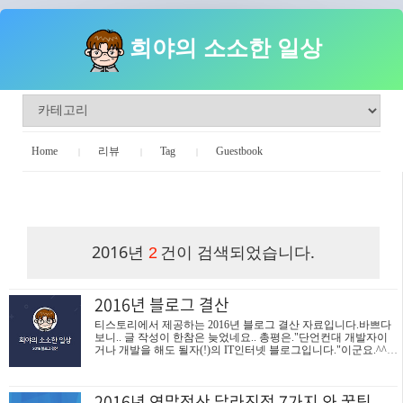
희야의 소소한 일상
Home
리뷰
Tag
Guestbook
희야의 소소한 일상
2016년
건이 검색되었습니다.
2
2016년 블로그 결산
티스토리에서 제공하는 2016년 블로그 결산 자료입니다.바쁘다
보니.. 글 작성이 한참은 늦었네요.. 총평은."단언컨대 개발자이
거나 개발을 해도 될자(!)의 IT인터넷 블로그입니다."이군요.^^/ 2
016년글작성은 83개방무자수는 135,719명가장 조회수 높은글은
"후불 하이패스카드 비교 추천및 끝판왕 찾기" (보기)댓글수는 5
1개 였습니다. 2017년은 좀더 열심히 블로그질을 해봐야겠네요
2016년 연말정산 달라진점 7가지 와 꿀팁
이상입니다.