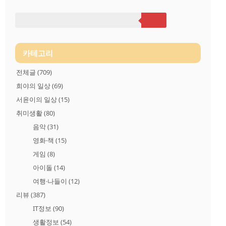
말합니다. 화재의 종류 먼저 화재를 구분할 줄 알아야 적절한 소
화 방법을 알 수 있기 때문에 소화기를 알아보기 전에 먼저 화재
의 종류를 알아야 합니다. 국내 화재는 KS B6259의 화재 분류에
따라 4종류(A급, B급, C급, D급)로 구분하고 있습니다. 4종의 화
재는 가연 ..
카테고리
전체글
(709)
희야의 일상
(69)
서윤이의 일상
(15)
취미생활
(80)
음악
(31)
영화·책
(15)
게임
(8)
아이돌
(14)
여행·나들이
(12)
리뷰
(387)
IT정보
(90)
생활정보
(54)