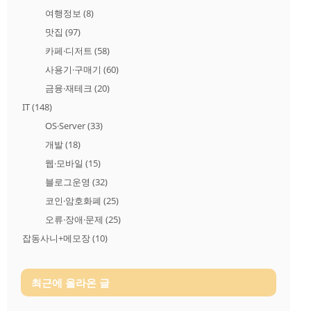
여행정보
(8)
맛집
(97)
카페·디저트
(58)
사용기·구매기
(60)
금융·재테크
(20)
IT
(148)
OS·Server
(33)
개발
(18)
웹·모바일
(15)
블로그운영
(32)
코인·암호화폐
(25)
오류·장애·문제
(25)
잡동사니+메모장
(10)
최근에 올라온 글