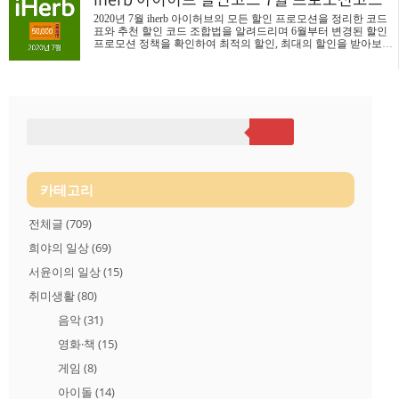
아진 것을 느끼실 것 같습니다. 이는 유튜브가 모든 영상에 광고
2020년 7월 iherb 아이허브의 모든 할인 프로모션을 정리한 코드
를 붙이면서 나타난 현상으로 이제는 광고 없이 유튜브를 즐기려
표와 추천 할인 코드 조합법을 알려드리며 6월부터 변경된 할인
면 유튜브 유료 서비스인 프리미엄 멤버십 가입해야 합니다. 목
프로모션 정책을 확인하여 최적의 할인, 최대의 할인을 받아보시
차 유튜브 프리미엄 요금제 종류 유튜브 프리미엄 무료 체험 방
기 바랍니다. 아이허브 할인 프로모션 정책 변경 아이허브 할인
법 유튜..
코드는 '추천코드'와 '프로모션코드' 이렇게 2가지를 넣을 수 있었
는데요. 2020년 6월 18일 이후부터는 할인코드를 2가지 넣어도
둘 중 할인이 큰 것 하나만 적용됩니다. 이제 중복 할인을 받을 수
없어 아쉽게 되었습니다. 다만 판매 제품 중에는 슈퍼세일, 독점
상품, 금주의 브랜드, 일부 이벤트 상품은 계속 추가 할인이 가능
하기 때문에 장바구니에 구매할 상품을 넣어두고 할인 코드 2가
지를 입력해 어떤 할인코드가 최대 할인이 되는지 비교할 필요가
있습니..
카테고리
전체글
(709)
희야의 일상
(69)
서윤이의 일상
(15)
취미생활
(80)
음악
(31)
영화·책
(15)
게임
(8)
아이돌
(14)