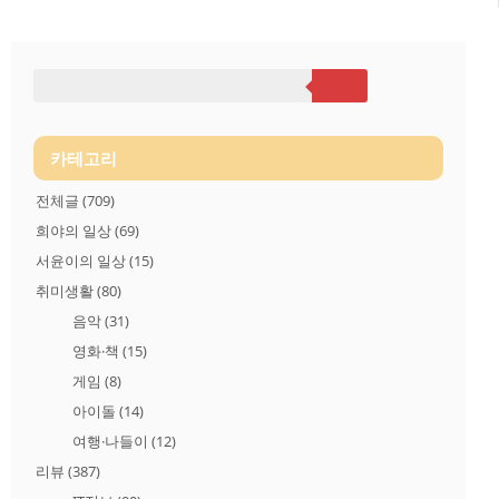
를 받게되어 잘 됬다 싶어, 오늘 쪄보고 후기를 작성해봤으니 고
구마선택에 도움되셨으면 좋겠습니다. 보내주신 고구마는 "해남
고구마생산협회"에서 지리적표시 등록한 해남고구마 입니다 요
즘은 다양한 생산,유통방식으로 이름만 봐서는 해당 지역에서 생
산된 농작물인지 믿기가 어렵습니다. 일례로 고구마로 유명한 해
남고구마 이지만. 타지역에서 생산된 고구마를 해남으로 가져와
포장해 팔아도 해남고구마인거죠 구입한 소비자로서는 사기당
한 느낌일것입니다 이럴때 지리적표시제도가 유용합니다. 지리
적표시등록품은 관련 법에 의해 해당 지역 생산과 가공이 제한되
어..
카테고리
전체글
(709)
희야의 일상
(69)
서윤이의 일상
(15)
취미생활
(80)
음악
(31)
영화·책
(15)
게임
(8)
아이돌
(14)
여행·나들이
(12)
리뷰
(387)