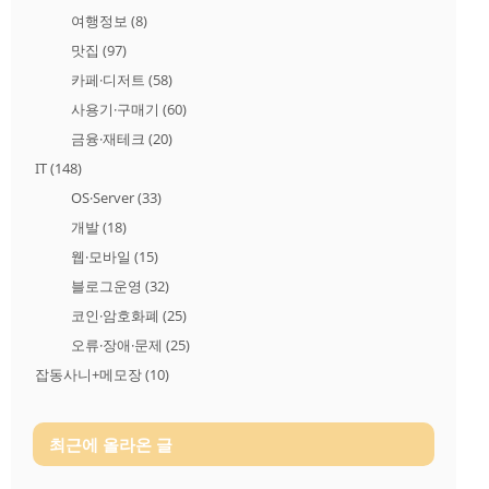
여행정보
(8)
맛집
(97)
카페·디저트
(58)
사용기·구매기
(60)
금융·재테크
(20)
IT
(148)
OS·Server
(33)
개발
(18)
웹·모바일
(15)
블로그운영
(32)
코인·암호화폐
(25)
오류·장애·문제
(25)
잡동사니+메모장
(10)
최근에 올라온 글