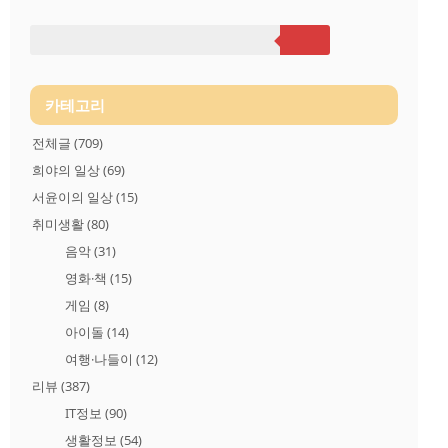
File System)으로 변경되면서 파일 복사나 파일 정보 확인 등의 파
일 작업이 빨라졌고기본 동영상 포맷이 H.264에서 H.265/HEVC
로 변경되어 압축효율이 ..
카테고리
전체글
(709)
희야의 일상
(69)
서윤이의 일상
(15)
취미생활
(80)
음악
(31)
영화·책
(15)
게임
(8)
아이돌
(14)
여행·나들이
(12)
리뷰
(387)
IT정보
(90)
생활정보
(54)