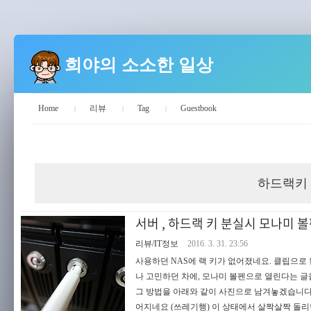
희야의 소소한 일상
Home
리뷰
Tag
Guestbook
희야의 소소한 일상
하드랙키
서버 , 하드랙 키 분실시 모나미 
리뷰/IT정보
2016. 3. 31. 23:56
사용하던 NAS에 랙 키가 없어졌네요. 클립으로 
나 고민하던 차에, 모나미 볼펜으로 열린다는 글
그 방법을 아래와 같이 사진으로 남겨놓겠습니다.
어지네요 (쓰레기행) 이 상태에서 살짝살짝 돌