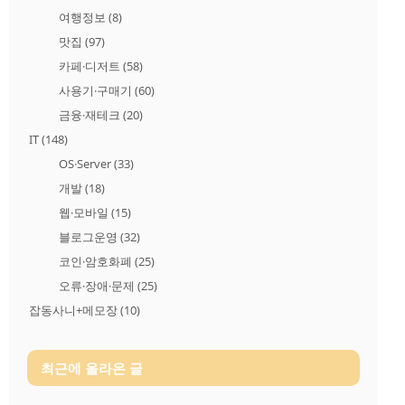
여행정보
(8)
맛집
(97)
카페·디저트
(58)
사용기·구매기
(60)
금융·재테크
(20)
IT
(148)
OS·Server
(33)
개발
(18)
웹·모바일
(15)
블로그운영
(32)
코인·암호화폐
(25)
오류·장애·문제
(25)
잡동사니+메모장
(10)
최근에 올라온 글