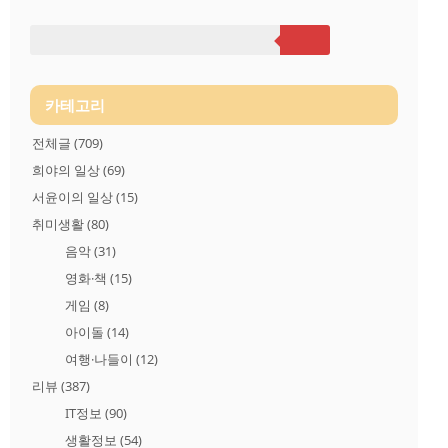
완성도를 높이는 한편 폴더블 폰으로서 직관적이고 차별화된 사
용 경험을 제공한다고 삼성전자는 소개했습니다. 폴드 시리즈가
스마트폰의 한계를 뛰어넘는 디자인과 혁신으로 우리 일상생활
에서 어떠한 편리성을 제공하게 될지 기대됩니다. 아래 비교..
카테고리
전체글
(709)
희야의 일상
(69)
서윤이의 일상
(15)
취미생활
(80)
음악
(31)
영화·책
(15)
게임
(8)
아이돌
(14)
여행·나들이
(12)
리뷰
(387)
IT정보
(90)
생활정보
(54)