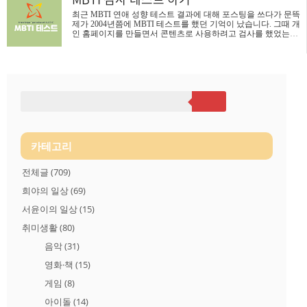
PageSpeed Insights https://pagespeed.web.dev/ PageSpeed Insights 모
최근 MBTI 연애 성향 테스트 결과에 대해 포스팅을 쓰다가 문뜩
든 기기에서 웹페이지 속도를 개선해 보세요. pagespeed.web.dev
제가 2004년쯤에 MBTI 테스트를 했던 기억이 났습니다. 그때 개
구글 페이지 스피드..
인 홈페이지를 만들면서 콘텐츠로 사용하려고 검사를 했었는데
질문수가 너무 많아 짜증 났던 기억과... 테스트 결과가 너무 잘
맞아서 깜짝 놀랐던 기억이 나네요. 그래서 옛날 자료 찾아서 아
래 남깁니다. MBTI 결과는 ISFP 다정하고 온화하며 친절하고 연
기력이 뛰어나며 겸손하다말없이 다정하고 양털 안감을 높은 오
버코트처럼 속마음이 따뜻하고 친절하다. 그러나 상대방을 잘 알
게 될 때까지 이 따뜻함을 잘 드러내지 않는다.동정적이며 자기
능력에 대해서 모든 성격 유형 중에서 가장 겸손하고 적응력과
관용성이 많다. 자신의 의견이나 가치를 타인에게 강요하지 않으
며 반대 의견이나 ..
카테고리
전체글
(709)
희야의 일상
(69)
서윤이의 일상
(15)
취미생활
(80)
음악
(31)
영화·책
(15)
게임
(8)
아이돌
(14)