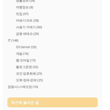
생활정보
(54)
여행정보
(8)
맛집
(97)
카페·디저트
(58)
사용기·구매기
(60)
금융·재테크
(20)
IT
(148)
OS·Server
(33)
개발
(18)
웹·모바일
(15)
블로그운영
(32)
코인·암호화폐
(25)
오류·장애·문제
(25)
잡동사니+메모장
(10)
최근에 올라온 글