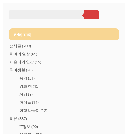
고구마생산협회"에서 지리적표시 등록한 해남고구마 입니다 요
즘은 다양한 생산,유통방식으로 이름만 봐서는 해당 지역에서 생
산된 농작물인지 믿기가 어렵습니다. 일례로 고구마로 유명한 해
남고구마 이지만. 타지역에서 생산된 고구마를 해남으로 가져와
포장해 팔아도 해남고구마인거죠 구입한 소비자로서는 사기당
한 느낌일것입니다 이럴때 지리적표시제도가 유용합니다. 지리
적표시등록품은 관련 법에 의해 해당 지역 생산과 가공이 제한되
어..
카테고리
전체글
(709)
희야의 일상
(69)
서윤이의 일상
(15)
취미생활
(80)
음악
(31)
영화·책
(15)
게임
(8)
아이돌
(14)
여행·나들이
(12)
리뷰
(387)
IT정보
(90)