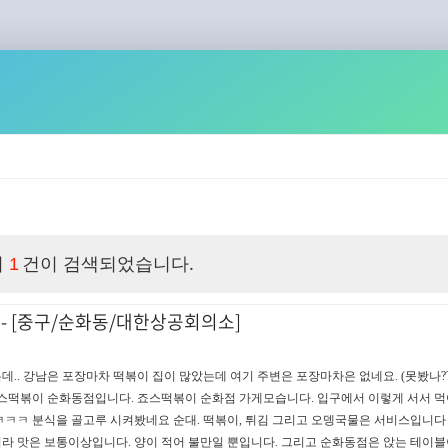
이
건이 검색되었습니다.
1
- [중구/순화동/대한상공회의소]
.. 강남은 포장마차 떡볶이 집이 많았는데 여기 주변은 포장마차은 없네요. (못봤나??
죠스떡볶이 순화동점입니다. 죠스떡볶이 순화점 가게모습니다. 입구에서 이렇게 서서 먹
. ㅋㅋㅋ 분식을 골고루 시켜봤네요 순대. 떡볶이, 튀김 그리고 오뎅국물은 서비스입니
 맛은 보통이상입니다. 양이 적어 불만일 뿐입니다. 그리고 순화동점은 앉는 테이블이