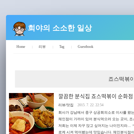
희야의 소소한 일상
Home
리뷰
Tag
Guestbook
희야의 소소한 일상
죠스떡볶
깔끔한 분식집 죠스떡볶이 순화점 
리뷰/맛집
2015. 7. 22. 22:54
회사가 강남에서 중구 상공회의소로 이사를 왔는데
체인점이 가까이 있어 분식먹으러 오는 곳이, 
저희는 이제 자꾸 앉고 싶어지는 나이인지라...
로케 시켜 먹어봤는데 맛있습니다. 체인분식점이라