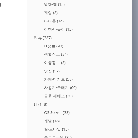
영화·책
(15)
..
게임
(8)
아이돌
(14)
여행·나들이
(12)
리뷰
(387)
IT정보
(90)
생활정보
(54)
여행정보
(8)
맛집
(97)
카페·디저트
(58)
사용기·구매기
(60)
금융·재테크
(20)
IT
(148)
OS·Server
(33)
개발
(18)
웹·모바일
(15)
블로그운영
(32)