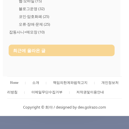
웹·모바일
(15)
블로그운영
(32)
코인·암호화폐
(25)
오류·장애·문제
(25)
잡동사니+메모장
(10)
최근에 올라온 글
Home
소개
책임의한계와법적고지
개인정보처
리방침
이메일무단수집거부
저작권및이용안내
Copyright ©
희야
/
designed by dev.golrazo.com