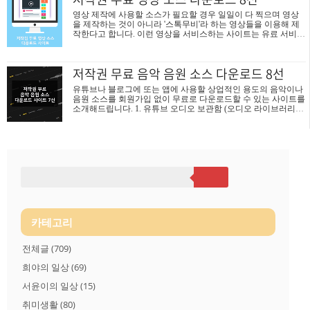
하고 각 사이트마다 특징을 간단하게 알아보겠습니다 목차 (저작
영상 제작에 사용할 소스가 필요할 경우 일일이 다 찍으며 영상
권 무표시) 무료 아이콘 다운로드 사이트 12곳 (저작권 표시) 무
을 제작하는 것이 아니라 '스톡무비'라 하는 영상들을 이용해 제
료 아이콘 다운로드 사이트 8곳 기타 무료 아이콘 다운로드 사이
작한다고 합니다. 이런 영상을 서비스하는 사이트는 유료 서비스
트 3곳 무료 아이콘 다운로드 사이트 23곳의 조사는 '21년 9월 26
가 퀄리티가 좋지만 유료 서비스 못지 않는 저작권 걱정 없는 영
일에 하였습니다...
상 소스를 다운로드할 수 있는 사이트도 있습니다. 오늘은 이런
무료 저작권, 저작권 프리 영상 소스를 회원가입 없고 저작자나
저작권 무료 음악 음원 소스 다운로드 8선
라이선스 표시 없이 다운로드 할 수 있는 곳 위주로 소개해 드립
니다. 1. PEXELS https://www.pexels.com PEXELS도 회원가입 없
유튜브나 블로그에 또는 앱에 사용할 상업적인 용도의 음악이나
이, 출처도 밝힐 필요 없는 CC0 라이선스로 무료 스톡 동영상을
음원 소스를 회원가입 없이 무료로 다운로드할 수 있는 사이트를
서비스하고 있는 고마운 사이트입니다. 펙셀즈는 영상 외에도 이
소개해드립니다. 1. 유튜브 오디오 보관함 (오디오 라이브러리)
미지도 저작권 무료 다운로드 서비스를 하고 있으니 즐겨찾기 ..
유튜브 스튜디오에서 제공하는 저작권 무료 음원 다운로드 서비
스입니다. 다양한 음향 효과음과 배경음(BGM)을 제공하고 있고
유튜브 영상에 사용 시 무료이며 수익창출 영상에 사용할 수 있
습니다. 2. 유튜브 채널 오디오 라이브러리 Audio Library 채널 htt
ps://www.youtube.com/channel/UCht8qITGkBvXKsR1Byln-wA Aud
io Library 채널은 유튜브에서 개인 혹은 단체가 운영 중인 채널입
니다. 유튜브의 공식 채널은 아닙니다. Audio Library채널에서 BG
M에 쓸 다..
카테고리
전체글
(709)
희야의 일상
(69)
서윤이의 일상
(15)
취미생활
(80)