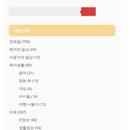
음만 먹으면 나의 이용 정보를 수집할 수 있습니다. 본인은 정보
가 수집되는줄도 모르기 때문에, 본 내용에 대해 충분히 이해를
하고 개인정보를 우회 접속 상태에서는 입력하는 일이 없도록 주
의해 우회 접속 방법을 사용하시기 바랍니다. 글 목차 차단 사이
트(네트워크) 우회..
카테고리
전체글
(709)
희야의 일상
(69)
서윤이의 일상
(15)
취미생활
(80)
음악
(31)
영화·책
(15)
게임
(8)
아이돌
(14)
여행·나들이
(12)
리뷰
(387)
IT정보
(90)
생활정보
(54)