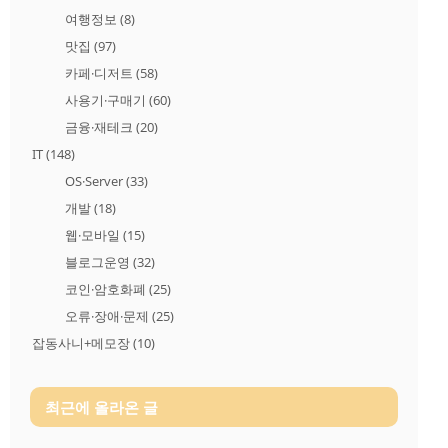
여행정보
(8)
맛집
(97)
카페·디저트
(58)
사용기·구매기
(60)
금융·재테크
(20)
IT
(148)
OS·Server
(33)
개발
(18)
웹·모바일
(15)
블로그운영
(32)
코인·암호화폐
(25)
오류·장애·문제
(25)
잡동사니+메모장
(10)
최근에 올라온 글