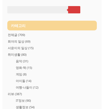
ㅋㅋㅋ 피붓결을 응원해주는 제품이에요. (간바떼구다사이)에이
지레스큐 아이 테라피는 아이크림 @.@스킨리바이탈리져로션은
모공축소, 피지개선 효과가 있다고 합니다. (정말???? ) 돈값을 할
지... 그래서 내가 피부미남이 되느냐는 LAB Series ! 너희들..
카테고리
전체글
(709)
희야의 일상
(69)
서윤이의 일상
(15)
취미생활
(80)
음악
(31)
영화·책
(15)
게임
(8)
아이돌
(14)
여행·나들이
(12)
리뷰
(387)
IT정보
(90)
생활정보
(54)