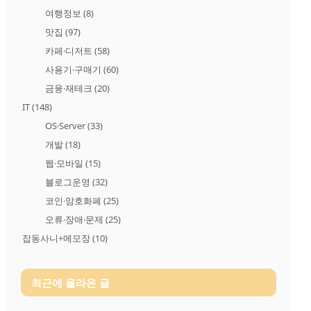
여행정보
(8)
맛집
(97)
카페·디저트
(58)
사용기·구매기
(60)
금융·재테크
(20)
IT
(148)
OS·Server
(33)
개발
(18)
웹·모바일
(15)
블로그운영
(32)
코인·암호화폐
(25)
오류·장애·문제
(25)
잡동사니+메모장
(10)
최근에 올라온 글