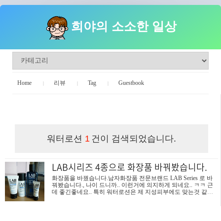
희야의 소소한 일상
Home
리뷰
Tag
Guestbook
희야의 소소한 일상
워터로션
건이 검색되었습니다.
1
LAB시리즈 4종으로 화장품 바꿔봤습니다.
화장품을 바꿨습니다.남자화장품 전문브랜드 LAB Series 로 바
꿔봤습니다., 나이 드니까.. 이런거에 의지하게 되네요.. ㅋㅋ 근
데 좋긴좋네요.. 특히 워터로션은 제 지성피부에도 맞는것 같고..
그래요..비오템과 랩 중 골라봤는데.. .. 잘 고른것 같아요..(물론,
비오템과 비교해보고 싶어지는 마음이 더 커졌어요 ㅡㅡ) 워터로
션은 피붓결 정리와 토너역할 그리고 수분보충을 해준다고 하고
요..에이즈레스큐 페이스로션은 안티에이징 제품으로, 제 칙칙한