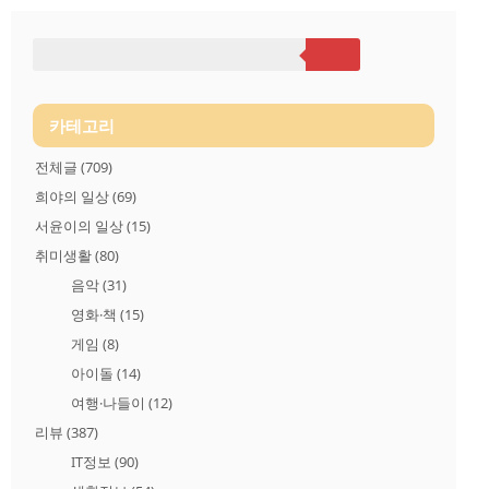
을 누르면 더 크게 웅~~~ 소리가 나면서 날개가 조금씩 돌아갔
다. 날개를 손으로 돌려보면 아주 뻑뻑하게 돌아가는데 좀 더 지
나니 이제는 손으로도 안 돌아간다. 딱히 충격을 준 것도 없고 쓰
러트린 것도 아닌데 이렇게 고장 날 수가 있나.. 어디 축이 휘었
나... 등등 이런저런 고장 원인을 생각해보며 '잘 되었다'. 이 참에
샤오미 무선 선풍기를 사야겠다며 잠시 행복한 상상을 했습니
다...
카테고리
전체글
(709)
희야의 일상
(69)
서윤이의 일상
(15)
취미생활
(80)
음악
(31)
영화·책
(15)
게임
(8)
아이돌
(14)
여행·나들이
(12)
리뷰
(387)
IT정보
(90)