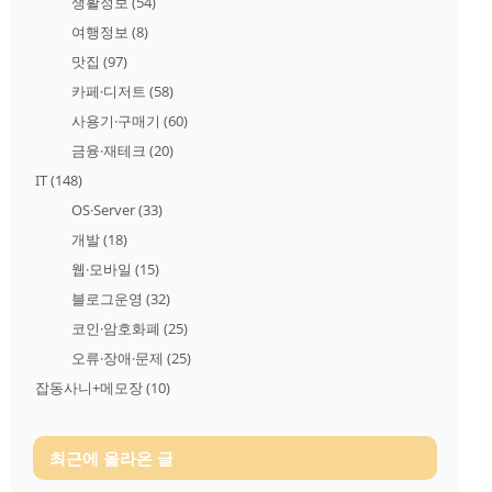
생활정보
(54)
여행정보
(8)
맛집
(97)
카페·디저트
(58)
사용기·구매기
(60)
금융·재테크
(20)
IT
(148)
OS·Server
(33)
개발
(18)
웹·모바일
(15)
블로그운영
(32)
코인·암호화폐
(25)
오류·장애·문제
(25)
잡동사니+메모장
(10)
최근에 올라온 글