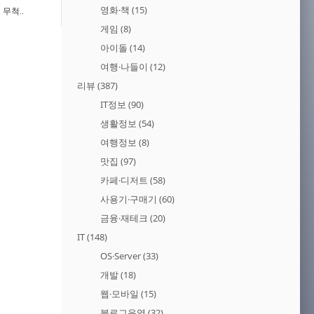
영화·책
(15)
무척..
게임
(8)
아이돌
(14)
여행·나들이
(12)
리뷰
(387)
IT정보
(90)
생활정보
(54)
여행정보
(8)
맛집
(97)
카페·디저트
(58)
사용기·구매기
(60)
금융·재테크
(20)
IT
(148)
OS·Server
(33)
개발
(18)
웹·모바일
(15)
블로그운영
(32)