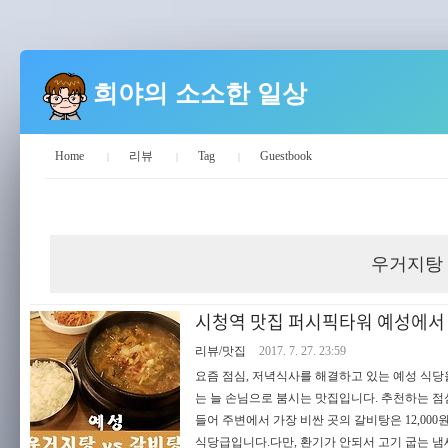
희야의 소소한 일상
Home
리뷰
Tag
Guestbook
희야의 소소한 일상
우거지탕
시청역 맛집 퍼시픽타워 예성에서
리뷰/맛집
2017. 7. 27. 23:59
요즘 점심, 저녁식사를 해결하고 있는 예성 식당
는 늘 손님으로 붐시는 맛집입니다. 추천하는 
들어 주변에서 가장 비싼 곳의 갈비탕은 12,000
식당급입니다.다만, 환기가 안되서 고기 굽는 