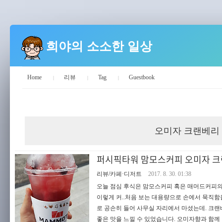
희야의 소소한 일상
Home
리뷰
Tag
Guestbook
희야의 소소한 일상
오미자 크랜베리
퍼시픽타워 맘모스커피 오미자 크
리뷰/카페·디저트
2017. 8. 30. 01:38
오늘 점심 후식은 맘모스커피 혹은 매머드커피의 
이렇게 커..처음 보는 대용량으로 손에서 묵직함
로 공손히 들어 사무실 자리에서 마셨는데. 크
좋은 맛을 느낄 수 있었습니다. 오미자향과 함